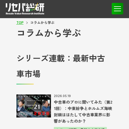
TOP
コラムから学ぶ
コラムから学ぶ
シリーズ連載：最新中古
車市場
2026.05.19
中古車のプロに聞いてみた（第2
1回）：中東紛争とホルムズ海峡
封鎖ははたして中古車業界に影
響があったのか？