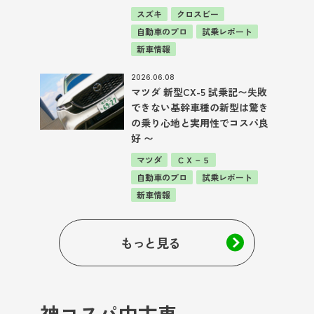
スズキ
クロスビー
自動車のプロ
試乗レポート
新車情報
2026.06.08
マツダ 新型CX-5 試乗記〜失敗
できない基幹車種の新型は驚き
の乗り心地と実用性でコスパ良
好 〜
マツダ
ＣＸ－５
自動車のプロ
試乗レポート
新車情報
もっと見る
神コスパ中古車