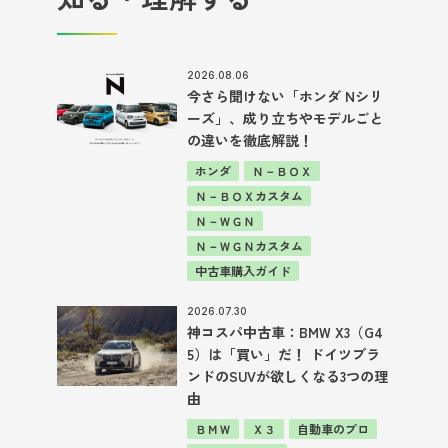
2026.08.06
今さら聞けない「ホンダ Nシリ
ーズ」、成り立ちやモデルごと
の違いを徹底解説！
ホンダ
Ｎ－ＢＯＸ
Ｎ－ＢＯＸカスタム
Ｎ－ＷＧＮ
Ｎ－ＷＧＮカスタム
中古車購入ガイド
2026.07.30
神コスパ中古車：BMW X3（G4
5）は「買い」だ！ ドイツブラ
ンドのSUVが欲しくなる3つの理
由
ＢＭＷ
Ｘ３
自動車のプロ