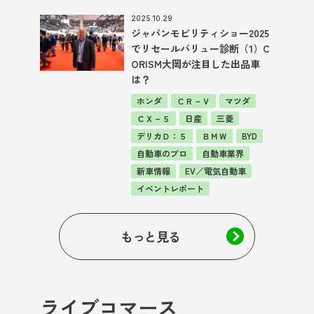
2025.10.29
ジャパンモビリティショー2025
でリセールバリュー診断（1）C
ORISM大岡が注目した出品車
は？
ホンダ
ＣＲ－Ｖ
マツダ
ＣＸ－５
日産
三菱
デリカＤ：５
ＢＭＷ
BYD
自動車のプロ
自動車業界
新車情報
EV／電気自動車
イベントレポート
もっと見る
ライブコマース