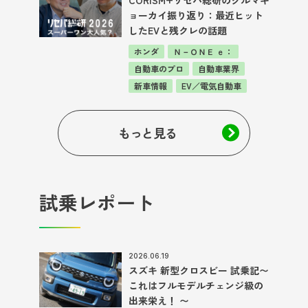
ョーカイ振り返り：最近ヒット
したEVと残クレの話題
ホンダ
Ｎ－ＯＮＥ ｅ：
自動車のプロ
自動車業界
新車情報
EV／電気自動車
もっと見る
試乗レポート
2026.06.19
スズキ 新型クロスビー 試乗記〜
これはフルモデルチェンジ級の
出来栄え！ 〜