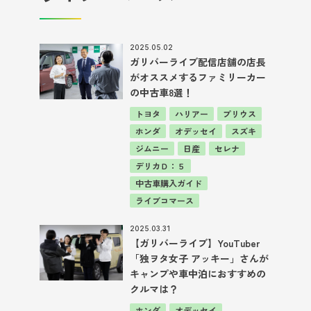
2025.05.02
ガリバーライブ配信店舗の店長
がオススメするファミリーカー
の中古車8選！
トヨタ
ハリアー
プリウス
ホンダ
オデッセイ
スズキ
ジムニー
日産
セレナ
デリカＤ：５
中古車購入ガイド
ライブコマース
2025.03.31
【ガリバーライブ】YouTuber
「独ヲタ女子 アッキー」さんが
キャンプや車中泊におすすめの
クルマは？
ホンダ
オデッセイ