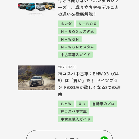
今さら聞けない「ホンダ Nシリ
ーズ」、成り立ちやモデルごと
の違いを徹底解説！
ホンダ
Ｎ－ＢＯＸ
Ｎ－ＢＯＸカスタム
Ｎ－ＷＧＮ
Ｎ－ＷＧＮカスタム
中古車購入ガイド
2026.07.30
神コスパ中古車：BMW X3（G4
5）は「買い」だ！ ドイツブラ
ンドのSUVが欲しくなる3つの理
由
ＢＭＷ
Ｘ３
自動車のプロ
神コスパ中古車
中古車購入ガイド