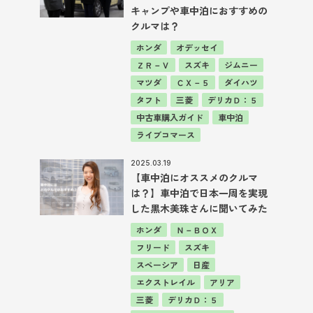
キャンプや車中泊におすすめの
クルマは？
ホンダ
オデッセイ
ＺＲ－Ｖ
スズキ
ジムニー
マツダ
ＣＸ－５
ダイハツ
タフト
三菱
デリカＤ：５
中古車購入ガイド
車中泊
ライブコマース
2025.03.19
【車中泊にオススメのクルマ
は？】車中泊で日本一周を実現
した黒木美珠さんに聞いてみた
ホンダ
Ｎ－ＢＯＸ
フリード
スズキ
スペーシア
日産
エクストレイル
アリア
三菱
デリカＤ：５