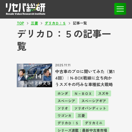
TOP
三菱
デリカＤ：５
記事一覧
デリカＤ：５の記事一
覧
2025.11.11
中古車のプロに聞いてみた（第1
4回）：N-BOX戦線に立ち向か
うスズキの巧みな車種拡大戦略
ホンダ
Ｎ－ＢＯＸ
スズキ
スペーシア
スペーシアギア
ソリオ
ソリオバンディット
ワゴンＲ
三菱
デリカＤ：５
デリカミニ
シリーズ連載：最新中古車市場