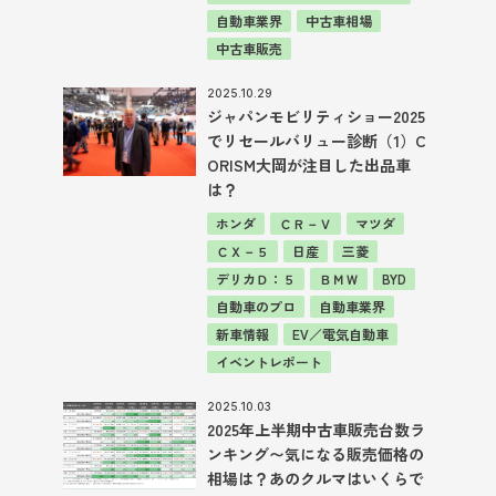
自動車業界
中古車相場
中古車販売
2025.10.29
ジャパンモビリティショー2025
でリセールバリュー診断（1）C
ORISM大岡が注目した出品車
は？
ホンダ
ＣＲ－Ｖ
マツダ
ＣＸ－５
日産
三菱
デリカＤ：５
ＢＭＷ
BYD
自動車のプロ
自動車業界
新車情報
EV／電気自動車
イベントレポート
2025.10.03
2025年上半期中古車販売台数ラ
ンキング〜気になる販売価格の
相場は？あのクルマはいくらで