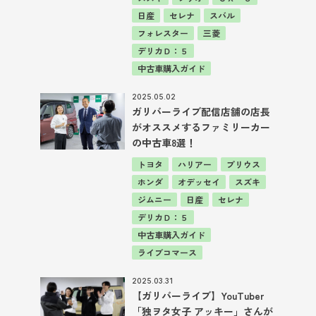
日産
セレナ
スバル
フォレスター
三菱
デリカＤ：５
中古車購入ガイド
2025.05.02
ガリバーライブ配信店舗の店長
がオススメするファミリーカー
の中古車8選！
トヨタ
ハリアー
プリウス
ホンダ
オデッセイ
スズキ
ジムニー
日産
セレナ
デリカＤ：５
中古車購入ガイド
ライブコマース
2025.03.31
【ガリバーライブ】YouTuber
「独ヲタ女子 アッキー」さんが