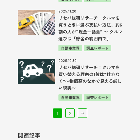
2025.11.20
リセバ総研リサーチ：クルマを
買うときに選ぶ支払い方法、約6
割の人が“現金一括派” 〜 クルマ
選びは「貯金の範囲内で」
自動車業界
調査レポート
2025.10.30
リセバ総研リサーチ：クルマを
買い替える理由の1位は“仕方な
く”〜物価高のなかで見える厳し
い現実〜
自動車業界
調査レポート
1
2
関連記事