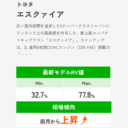
トヨタ
エスクァイア
広い室内空間を追求した5ナンバークラスミニバンに
ワンランク上の高級感を付与した、新上級コンパク
トキャブワゴン「エスクァイア」。ラインアップ
は、2L 直列4気筒DOHCエンジン（3ZR-FAE）搭載の
「・・・
最新モデルRV値
Min.
Max.
32.7
77.8
%
%
相場傾向