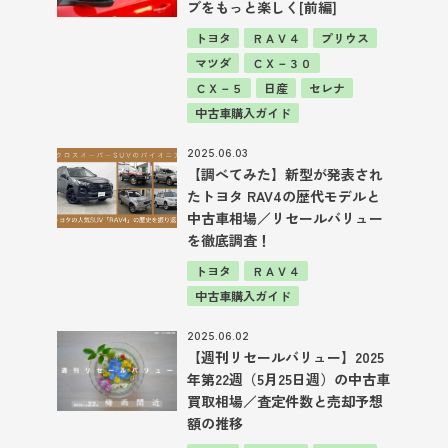
ブをもっと楽しく[前編]
トヨタ
ＲＡＶ４
プリウス
マツダ
ＣＸ－３０
ＣＸ－５
日産
セレナ
中古車購入ガイド
2025.06.03
【調べてみた】新型が発表され
たトヨタ RAV4の歴代モデルと
中古車相場／リセールバリュー
を徹底調査！
トヨタ
ＲＡＶ４
中古車購入ガイド
2025.06.02
【週刊リセールバリュー】2025
年第22週（5月25日週）の中古車
買取相場／査定件数と売却予想
額の推移