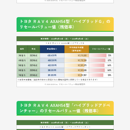
© 2026 IDOM Inc. リセールバリュー総合研究所
トヨタ ＲＡＶ４ AXAH54型「ハイブリッドＧ」の
リセールバリュー値（残価率）
集計期間：2026年5月10日（日）〜2026年6月6日（土）
トヨタ ＲＡＶ４ AXAH54型 ハイブリッドＧ
平均売却予想額
経年
年式
新車価格※
リセールバリュー値
（買取相場）
3年落ち
2023年式
430.4万円
¥3,110,000
72%
4年落ち
2022年式
408.5万円
¥2,732,500
67%
5年落ち
2021年式
402.9万円
¥2,581,875
64%
6年落ち
2020年式
388.9万円
¥2,503,636
64%
7年落ち
2019年式
381.8万円
¥2,257,857
59%
※車両本体価格（当該年の後半に改定された価格は翌年に反映している場合があります）
© 2026 IDOM Inc. リセールバリュー総合研究所
トヨタ ＲＡＶ４ AXAH54型「ハイブリッドアドベ
ンチャー」のリセールバリュー値（残価率）
集計期間：2026年5月10日（日）〜2026年6月6日（土）
トヨタ ＲＡＶ４ AXAH54型 ハイブリッドアドベンチャー