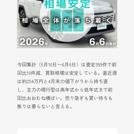
今回集計（5月10日〜6月6日）は査定359件で前
回比10件減、買取相場は安定している。直近週
は約254万円と4月末の値下がりから持ち直
し、主力の現行型は高年式から低年式まで前
回比おおむね横ばい。売り急ぎも買い待ちも
焦りは要らないと言える。