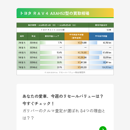
トヨタ ＲＡＶ４ AXAH52型の買取相場
集計期間：2026年5月10日（日）〜2026年6月6日（土）
査定件数合計
トヨタ ＲＡＶ４ AXAH52型
13 件
平均売却予想額
経年
年式
査定件数シェア
平均走行距離
（買取相場）
2年落ち
2024年式
7.7%
¥2,010,000
42,782 km
3年落ち
2023年式
—
—
—
4年落ち
2022年式
15.4%
¥2,730,000
67,450 km
5年落ち
2021年式
23.1%
¥2,286,666
52,679 km
6年落ち
2020年式
30.8%
¥1,867,500
88,961 km
7年落ち
2019年式
23.1%
¥1,833,333
124,813 km
© 2026 IDOM Inc. リセールバリュー総合研究所
あなたの愛車、今週のリセールバリューは？
今すぐチェック！
ガリバーのクルマ査定が選ばれる4つの理由と
は？？