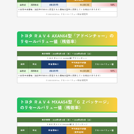
当年式
2026年式
490.0万円
¥4,909,166
100%
※車両本体価格（当該年の後半に改定された価格は翌年に反映している場合があります）
© 2026 IDOM Inc. リセールバリュー総合研究所
トヨタ ＲＡＶ４ AXAN64型「アドベンチャー」の
リセールバリュー値（残価率）
集計期間：2026年5月10日（日）〜2026年6月6日（土）
トヨタ ＲＡＶ４ AXAN64型 アドベンチャー
平均売却予想額
経年
年式
新車価格※
リセールバリュー値
（買取相場）
当年式
2026年式
450.0万円
¥4,525,000
101%
※車両本体価格（当該年の後半に改定された価格は翌年に反映している場合があります）
© 2026 IDOM Inc. リセールバリュー総合研究所
トヨタ ＲＡＶ４ MXAA54型「Ｇ Ｚパッケージ」
のリセールバリュー値（残価率）
集計期間：2026年5月10日（日）〜2026年6月6日（土）
トヨタ ＲＡＶ４ MXAA54型 Ｇ Ｚパッケージ
平均売却予想額
経年
年式
新車価格※
リセールバリュー値
（買取相場）