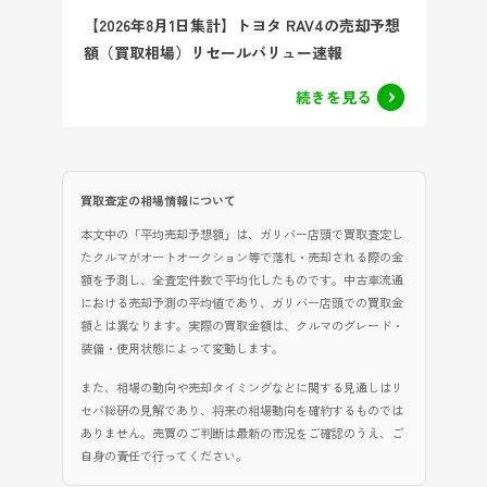
【2026年8月1日集計】トヨタ RAV4の売却予想
額（買取相場）リセールバリュー速報
続きを見る
買取査定の相場情報について
本文中の「平均売却予想額」は、ガリバー店頭で買取査定し
たクルマがオートオークション等で落札・売却される際の金
額を予測し、全査定件数で平均化したものです。中古車流通
における売却予測の平均値であり、ガリバー店頭での買取金
額とは異なります。実際の買取金額は、クルマのグレード・
装備・使用状態によって変動します。
また、相場の動向や売却タイミングなどに関する見通しはリ
セバ総研の見解であり、将来の相場動向を確約するものでは
ありません。売買のご判断は最新の市況をご確認のうえ、ご
自身の責任で行ってください。