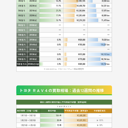
3年落ち
2023年式
14.2%
¥2,992,745
33,566 km
4年落ち
2022年式
11.1%
¥2,690,750
54,531 km
5年落ち
2021年式
21.2%
¥2,392,894
57,875 km
6年落ち
2020年式
17.8%
¥2,265,468
60,889 km
7年落ち
2019年式
16.7%
¥2,219,333
71,478 km
8年落ち
2018年式
—
—
—
9年落ち
2017年式
—
—
—
10年落ち
2016年式
—
—
—
11年落ち
2015年式
0.3%
¥820,000
70,528 km
12年落ち
2014年式
0.6%
¥705,000
116,821 km
13年落ち
2013年式
—
—
—
14年落ち
2012年式
0.6%
¥615,000
160,163 km
15年落ち
2011年式
0.6%
¥775,000
86,194 km
16年落ち以上
2010年式以前
3.3%
¥685,000
120,792 km
© 2026 IDOM Inc. リセールバリュー総合研究所
トヨタ ＲＡＶ４の買取相場：過去12週間の推移
過去12週間の査定件数と平均売却予想額（買取相場）
トヨタ ＲＡＶ４
集計期間（日曜〜土曜）
査定件数
平均売却予想額（買取相場）
予想額前週比
3月15日〜3月21日
104 件
¥2,600,288
━
3月22日〜3月28日
89 件
¥2,631,910
▶ 101%
3月29日〜4月4日
72 件
¥2,618,333
▶ 99%