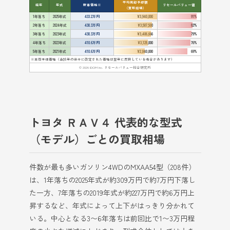
平均売却予想額
経年
年式
新車価格※
リセールバリュー値
（買取相場）
1年落ち
2025年式
433.2万円
¥3,940,000
91%
2年落ち
2024年式
430.3万円
¥3,507,500
82%
3年落ち
2023年式
430.3万円
¥3,406,666
79%
4年落ち
2022年式
410.6万円
¥3,128,000
76%
5年落ち
2021年式
410.6万円
¥2,840,000
69%
※車両本体価格（当該年の後半に改定された価格は翌年に反映している場合があります）
© 2026 IDOM Inc. リセールバリュー総合研究所
トヨタ ＲＡＶ４ 代表的な型式
（モデル）ごとの買取相場
件数が最も多いガソリン4WDのMXAA54型（208件）
は、1年落ちの2025年式が約309万円で約7万円下落し
た一方、7年落ちの2019年式が約227万円で約6万円上
昇するなど、年式によって上下がはっきり分かれて
いる。中心となる3〜6年落ちは前回比で1〜3万円程