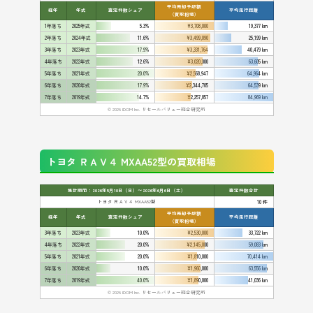
平均売却予想額
経年
年式
査定件数シェア
平均走行距離
（買取相場）
1年落ち
2025年式
5.3%
¥3,708,000
19,377 km
2年落ち
2024年式
11.6%
¥3,499,090
25,199 km
3年落ち
2023年式
17.9%
¥3,331,764
40,479 km
4年落ち
2022年式
12.6%
¥3,020,000
63,605 km
5年落ち
2021年式
20.0%
¥2,568,947
64,964 km
6年落ち
2020年式
17.9%
¥2,344,705
64,539 km
7年落ち
2019年式
14.7%
¥2,257,857
84,969 km
© 2026 IDOM Inc. リセールバリュー総合研究所
トヨタ ＲＡＶ４ MXAA52型の買取相場
集計期間：2026年5月10日（日）〜2026年6月6日（土）
査定件数合計
トヨタ ＲＡＶ４ MXAA52型
10 件
平均売却予想額
経年
年式
査定件数シェア
平均走行距離
（買取相場）
3年落ち
2023年式
10.0%
¥2,530,000
33,722 km
4年落ち
2022年式
20.0%
¥2,145,000
59,083 km
5年落ち
2021年式
20.0%
¥1,810,000
70,414 km
6年落ち
2020年式
10.0%
¥1,960,000
63,556 km
7年落ち
2019年式
40.0%
¥1,890,000
41,036 km
© 2026 IDOM Inc. リセールバリュー総合研究所