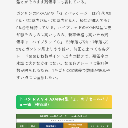
強さがそのまま残価率にも表れている。
ガソリンのMXAA54型「Ｇ Ｚパッケージ」は2年落ち8
0%・3年落ち76%・7年落ち70%と、経年が進んでも7
0%台を維持している。ハイブリッドのAXAH54型は売
却額そのものは高いものの、新車価格も高いため残
価率は「ハイブリッドＧ」で3年落ち72%・7年落ち5
9%とガソリン系よりやや低い。前回と比べても各グ
レードおおむね数ポイント以内の動きで、残価率の
水準に大きな変化はない。なお各グレードは集計件
数が限られるため、1台ごとの状態差で数値が振れや
すい点には留意したい。
トヨタ ＲＡＶ４ AXAN64型「Ｚ」のリセールバリ
ュー値（残価率）
集計期間：2026年5月10日（日）〜2026年6月6日（土）
トヨタ ＲＡＶ４ AXAN64型 Ｚ
平均売却予想額
経年
年式
新車価格※
リセールバリュー値
（買取相場）