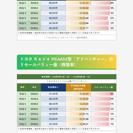
2年落ち
2024年式
383.6万円
¥3,053,333
80%
3年落ち
2023年式
383.6万円
¥2,905,000
76%
4年落ち
2022年式
359.5万円
¥2,706,666
75%
5年落ち
2021年式
353.9万円
¥2,370,000
67%
6年落ち
2020年式
341.0万円
¥2,459,000
72%
7年落ち
2019年式
334.8万円
¥2,357,777
70%
※車両本体価格（当該年の後半に改定された価格は翌年に反映している場合があります）
© 2026 IDOM Inc. リセールバリュー総合研究所
トヨタ ＲＡＶ４ MXAA54型「アドベンチャー」の
リセールバリュー値（残価率）
集計期間：2026年5月10日（日）〜2026年6月6日（土）
トヨタ ＲＡＶ４ MXAA54型 アドベンチャー
平均売却予想額
経年
年式
新車価格※
リセールバリュー値
（買取相場）
1年落ち
2025年式
371.4万円
¥3,300,000
89%
2年落ち
2024年式
368.4万円
¥2,925,000
79%
3年落ち
2023年式
368.4万円
¥2,829,090
77%
4年落ち
2022年式
348.7万円
¥2,653,750
76%
5年落ち
2021年式
331.0万円
¥2,421,176
73%
6年落ち
2020年式
319.6万円
¥2,287,000
72%
7年落ち
2019年式
313.7万円
¥2,298,571
73%
※車両本体価格（当該年の後半に改定された価格は翌年に反映している場合があります）