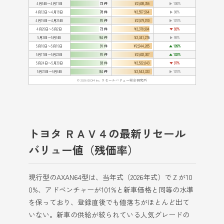
4月5日〜4月11日
73 件
¥2,608,356
▶ 100%
4月12日〜4月18日
78 件
¥2,557,564
▶ 98%
4月19日〜4月25日
91 件
¥2,579,010
▶ 101%
4月26日〜5月2日
73 件
¥2,378,904
▼ 92%
5月3日〜5月9日
94 件
¥2,341,276
▶ 98%
5月10日〜5月16日
91 件
¥2,544,285
▲ 109%
5月17日〜5月23日
91 件
¥2,602,307
▲ 102%
5月24日〜5月30日
93 件
¥2,522,043
▼ 97%
5月31日〜6月6日
84 件
¥2,543,333
▶ 101%
© 2026 IDOM Inc. リセールバリュー総合研究所
トヨタ ＲＡＶ４の最新リセール
バリュー値（残価率）
現行型のAXAN64型は、当年式（2026年式）でＺが10
0%、アドベンチャーが101%と新車価格と同等の水準
を保っており、登録直後でも値落ちがほとんど出て
いない。新車の供給が絞られている人気グレードの