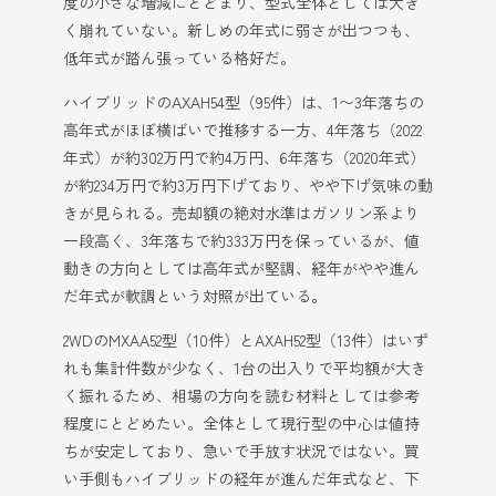
度の小さな増減にとどまり、型式全体としては大き
く崩れていない。新しめの年式に弱さが出つつも、
低年式が踏ん張っている格好だ。
ハイブリッドのAXAH54型（95件）は、1〜3年落ちの
高年式がほぼ横ばいで推移する一方、4年落ち（2022
年式）が約302万円で約4万円、6年落ち（2020年式）
が約234万円で約3万円下げており、やや下げ気味の動
きが見られる。売却額の絶対水準はガソリン系より
一段高く、3年落ちで約333万円を保っているが、値
動きの方向としては高年式が堅調、経年がやや進ん
だ年式が軟調という対照が出ている。
2WDのMXAA52型（10件）とAXAH52型（13件）はいず
れも集計件数が少なく、1台の出入りで平均額が大き
く振れるため、相場の方向を読む材料としては参考
程度にとどめたい。全体として現行型の中心は値持
ちが安定しており、急いで手放す状況ではない。買
い手側もハイブリッドの経年が進んだ年式など、下