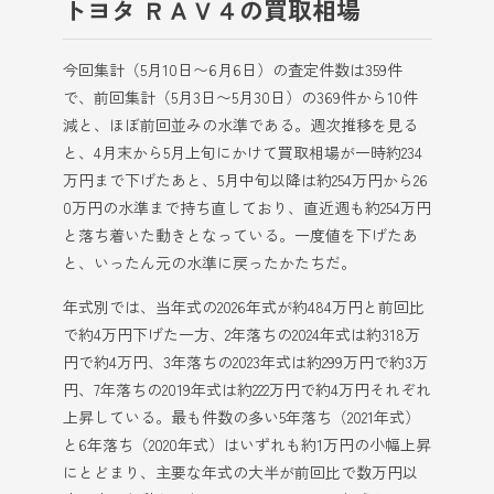
トヨタ ＲＡＶ４の買取相場
今回集計（5月10日〜6月6日）の査定件数は359件
で、前回集計（5月3日〜5月30日）の369件から10件
減と、ほぼ前回並みの水準である。週次推移を見る
と、4月末から5月上旬にかけて買取相場が一時約234
万円まで下げたあと、5月中旬以降は約254万円から26
0万円の水準まで持ち直しており、直近週も約254万円
と落ち着いた動きとなっている。一度値を下げたあ
と、いったん元の水準に戻ったかたちだ。
年式別では、当年式の2026年式が約484万円と前回比
で約4万円下げた一方、2年落ちの2024年式は約318万
円で約4万円、3年落ちの2023年式は約299万円で約3万
円、7年落ちの2019年式は約222万円で約4万円それぞれ
上昇している。最も件数の多い5年落ち（2021年式）
と6年落ち（2020年式）はいずれも約1万円の小幅上昇
にとどまり、主要な年式の大半が前回比で数万円以