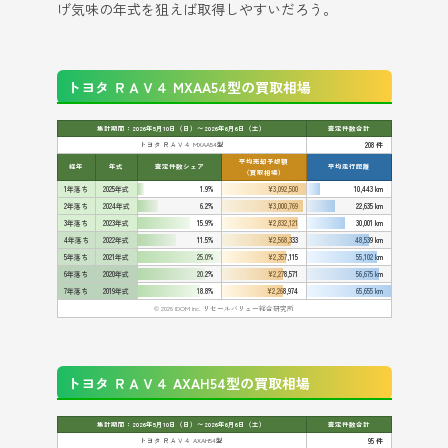
げ気味の年式を狙えば取得しやすいだろう。
トヨタ ＲＡＶ４ MXAA54型の買取相場
集計期間：2026年5月10日（日）〜2026年6月6日（土）
査定件数合計
トヨタ ＲＡＶ４ MXAA54型
208 件
平均売却予想額
経年
年式
査定件数シェア
平均走行距離
（買取相場）
1年落ち
2025年式
1.9%
¥3,092,500
10,443 km
2年落ち
2024年式
6.2%
¥3,000,769
22,635 km
3年落ち
2023年式
15.9%
¥2,832,121
30,001 km
4年落ち
2022年式
11.5%
¥2,568,333
48,539 km
5年落ち
2021年式
25.0%
¥2,357,115
55,102 km
6年落ち
2020年式
20.2%
¥2,278,571
56,675 km
7年落ち
2019年式
18.8%
¥2,268,974
65,655 km
© 2026 IDOM Inc. リセールバリュー総合研究所
トヨタ ＲＡＶ４ AXAH54型の買取相場
集計期間：2026年5月10日（日）〜2026年6月6日（土）
査定件数合計
トヨタ ＲＡＶ４ AXAH54型
95 件