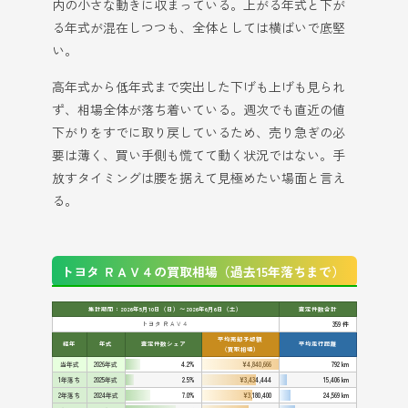
内の小さな動きに収まっている。上がる年式と下が
る年式が混在しつつも、全体としては横ばいで底堅
い。
高年式から低年式まで突出した下げも上げも見られ
ず、相場全体が落ち着いている。週次でも直近の値
下がりをすでに取り戻しているため、売り急ぎの必
要は薄く、買い手側も慌てて動く状況ではない。手
放すタイミングは腰を据えて見極めたい場面と言え
る。
トヨタ ＲＡＶ４の買取相場（過去15年落ちまで）
集計期間：2026年5月10日（日）〜2026年6月6日（土）
査定件数合計
トヨタ ＲＡＶ４
359 件
平均売却予想額
経年
年式
査定件数シェア
平均走行距離
（買取相場）
当年式
2026年式
4.2%
¥4,840,666
792 km
1年落ち
2025年式
2.5%
¥3,434,444
15,406 km
2年落ち
2024年式
7.0%
¥3,180,400
24,569 km