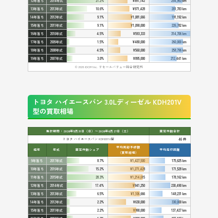
12年落ち
2014年式
21.2%
¥897,142
254,963 km
13年落ち
2013年式
10.6%
¥971,428
201,783 km
14年落ち
2012年式
9.1%
¥1,081,666
191,192 km
15年落ち
2011年式
9.1%
¥1,090,000
226,782 km
16年落ち
2010年式
4.5%
¥593,333
314,706 km
17年落ち
2009年式
1.5%
¥480,000
260,000 km
18年落ち
2008年式
4.5%
¥560,000
258,796 km
19年落ち
2007年式
3.0%
¥895,000
212,441 km
© 2026 IDOM Inc. リセールバリュー総合研究所
トヨタ ハイエースバン 3.0Lディーゼル KDH201V
型の買取相場
集計期間：2026年5月31日（日）〜2026年6月27日（土）
査定件数合計
トヨタ ハイエースバン KDH201V型
46 件
平均売却予想額
経年
年式
査定件数シェア
平均走行距離
（買取相場）
9年落ち
2017年式
8.7%
¥1,427,500
175,625 km
10年落ち
2016年式
15.2%
¥1,271,428
171,528 km
11年落ち
2015年式
28.3%
¥1,214,615
178,162 km
12年落ち
2014年式
17.4%
¥941,250
230,490 km
13年落ち
2013年式
6.5%
¥1,106,666
148,231 km
14年落ち
2012年式
2.2%
¥630,000
330,000 km
15年落ち
2011年式
2.2%
¥990,000
137,427 km