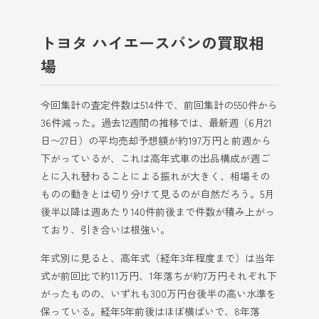
トヨタ ハイエースバンの買取相
場
今回集計の査定件数は514件で、前回集計の550件から
36件減った。過去12週間の推移では、最新週（6月21
日〜27日）の平均売却予想額が約197万円と前週から
下がっているが、これは高年式車の出品構成が週ご
とに入れ替わることによる振れが大きく、相場その
ものの動きとは切り分けて見るのが自然だろう。5月
後半以降は週あたり140件前後まで件数が積み上がっ
ており、引き合いは根強い。
年式別に見ると、高年式（経年3年程度まで）は当年
式が前回比で約11万円、1年落ちが約7万円それぞれ下
がったものの、いずれも300万円台後半の高い水準を
保っている。経年5年前後はほぼ横ばいで、8年落