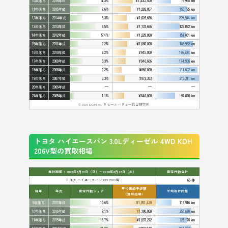
10年落ち
2016年式
4.3%
¥1,442,500
76,938 km
11年落ち
2015年式
7.6%
¥1,292,857
156,795 km
12年落ち
2014年式
3.3%
¥1,026,666
209,304 km
13年落ち
2013年式
6.5%
¥1,131,666
122,022 km
14年落ち
2012年式
5.4%
¥1,228,000
151,831 km
15年落ち
2011年式
2.2%
¥1,060,000
188,952 km
16年落ち
2010年式
2.2%
¥945,000
176,234 km
17年落ち
2009年式
3.3%
¥946,666
174,906 km
18年落ち
2008年式
2.2%
¥660,000
211,602 km
19年落ち
2007年式
3.3%
¥873,333
218,311 km
20年落ち
2006年式
—
—
—
21年落ち
2005年式
1.1%
¥840,000
97,020 km
© 2026 IDOM Inc. リセールバリュー総合研究所
トヨタ ハイエースバン 3.0Lディーゼル 4WD KDH
206V型の買取相場
集計期間：2026年5月31日（日）〜2026年6月27日（土）
査定件数合計
トヨタ ハイエースバン KDH206V型
66 件
平均売却予想額
経年
年式
査定件数シェア
平均走行距離
（買取相場）
9年落ち
2017年式
10.6%
¥1,851,428
113,916 km
10年落ち
2016年式
9.1%
¥1,180,000
258,670 km
11年落ち
2015年式
16.7%
¥1,037,272
225,176 km