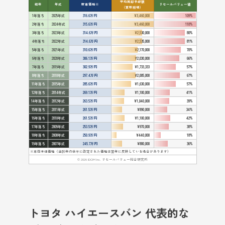
平均売却予想額
経年
年式
新車価格※
リセールバリュー値
（買取相場）
1年落ち
2025年式
316.6万円
¥3,460,000
109%
2年落ち
2024年式
315.6万円
¥3,460,000
110%
3年落ち
2023年式
314.6万円
¥2,530,000
80%
4年落ち
2022年式
314.6万円
¥2,535,000
81%
5年落ち
2021年式
310.6万円
¥2,170,000
70%
6年落ち
2020年式
306.1万円
¥2,030,000
66%
7年落ち
2019年式
302.9万円
¥1,733,333
57%
8年落ち
2018年式
297.4万円
¥2,005,000
67%
11年落ち
2015年式
285.6万円
¥1,630,000
57%
12年落ち
2014年式
269.1万円
¥1,100,000
41%
14年落ち
2012年式
263.5万円
¥1,040,000
39%
15年落ち
2011年式
261.5万円
¥890,000
34%
16年落ち
2010年式
261.5万円
¥1,100,000
42%
17年落ち
2009年式
253.5万円
¥970,000
38%
18年落ち
2008年式
250.9万円
¥440,000
18%
19年落ち
2007年式
245.7万円
¥880,000
36%
※車両本体価格（当該年の後半に改定された価格は翌年に反映している場合があります）
© 2026 IDOM Inc. リセールバリュー総合研究所
トヨタ ハイエースバン 代表的な