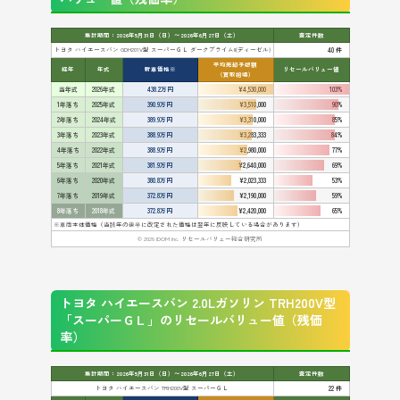
集計期間：2026年5月31日（日）〜2026年6月27日（土）
査定件数
トヨタ ハイエースバン GDH201V型 スーパーＧＬ ダークプライムII(ディーゼル)
40 件
平均売却予想額
経年
年式
新車価格※
リセールバリュー値
（買取相場）
当年式
2026年式
438.2万円
¥4,530,000
103%
1年落ち
2025年式
390.9万円
¥3,510,000
90%
2年落ち
2024年式
389.9万円
¥3,310,000
85%
3年落ち
2023年式
388.9万円
¥3,283,333
84%
4年落ち
2022年式
388.9万円
¥2,980,000
77%
5年落ち
2021年式
381.9万円
¥2,640,000
69%
6年落ち
2020年式
380.8万円
¥2,023,333
53%
7年落ち
2019年式
372.8万円
¥2,190,000
59%
8年落ち
2018年式
372.8万円
¥2,420,000
65%
※車両本体価格（当該年の後半に改定された価格は翌年に反映している場合があります）
© 2026 IDOM Inc. リセールバリュー総合研究所
トヨタ ハイエースバン 2.0Lガソリン TRH200V型
「スーパーＧＬ」のリセールバリュー値（残価
率）
集計期間：2026年5月31日（日）〜2026年6月27日（土）
査定件数
トヨタ ハイエースバン TRH200V型 スーパーＧＬ
22 件