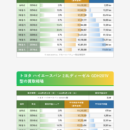
（買取相場）
当年式
2026年式
2.9%
¥4,436,666
2,035 km
1年落ち
2025年式
12.6%
¥3,940,769
13,237 km
2年落ち
2024年式
3.9%
¥3,857,500
26,416 km
3年落ち
2023年式
8.7%
¥3,207,777
50,655 km
4年落ち
2022年式
19.4%
¥2,964,000
72,328 km
5年落ち
2021年式
20.4%
¥3,092,857
77,103 km
6年落ち
2020年式
8.7%
¥2,673,333
81,132 km
7年落ち
2019年式
11.7%
¥2,190,000
110,311 km
8年落ち
2018年式
10.7%
¥2,081,818
121,984 km
9年落ち
2017年式
1.0%
¥1,350,000
178,654 km
© 2026 IDOM Inc. リセールバリュー総合研究所
トヨタ ハイエースバン 2.8Lディーゼル GDH201V
型の買取相場
集計期間：2026年5月31日（日）〜2026年6月27日（土）
査定件数合計
トヨタ ハイエースバン GDH201V型
76 件
平均売却予想額
経年
年式
査定件数シェア
平均走行距離
（買取相場）
当年式
2026年式
2.6%
¥4,240,000
479 km
1年落ち
2025年式
5.3%
¥3,735,000
6,285 km
2年落ち
2024年式
7.9%
¥3,310,000
32,101 km
3年落ち
2023年式
14.5%
¥3,135,454
39,501 km