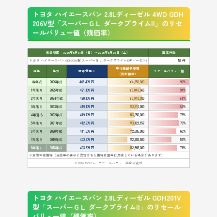
トヨタ ハイエースバン 2.8Lディーゼル 4WD GDH
206V型「スーパーＧＬ ダークプライムII」のリセ
ールバリュー値（残価率）
集計期間：2026年5月31日（日）〜2026年6月27日（土）
査定件数
トヨタ ハイエースバン GDH206V型 スーパーＧＬ ダークプライムII(ディーゼル)
55 件
平均売却予想額
経年
年式
新車価格※
リセールバリュー値
（買取相場）
当年式
2026年式
468.4万円
¥4,650,000
99%
1年落ち
2025年式
421.1万円
¥3,846,666
91%
2年落ち
2024年式
420.1万円
¥3,940,000
94%
3年落ち
2023年式
419.1万円
¥3,510,000
84%
4年落ち
2022年式
419.1万円
¥3,050,000
73%
5年落ち
2021年式
412.9万円
¥3,123,157
76%
6年落ち
2020年式
411.8万円
¥2,805,000
68%
7年落ち
2019年式
403.3万円
¥2,282,500
57%
8年落ち
2018年式
403.3万円
¥2,865,000
71%
※車両本体価格（当該年の後半に改定された価格は翌年に反映している場合があります）
© 2026 IDOM Inc. リセールバリュー総合研究所
トヨタ ハイエースバン 2.8Lディーゼル GDH201V
型「スーパーＧＬ ダークプライムII」のリセール
バリュー値（残価率）