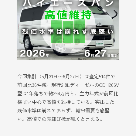
今回集計（5月31日〜6月27日）は査定514件で
前回比36件減。現行2.8LディーゼルのGDH206V
型は1年落ちで約394万円と、主力年式が前回比
横ばい中心で高値を維持している。突出した
残価水準は崩れておらず、輸出需要も底堅
い。高値での売却好機が続くと言える。