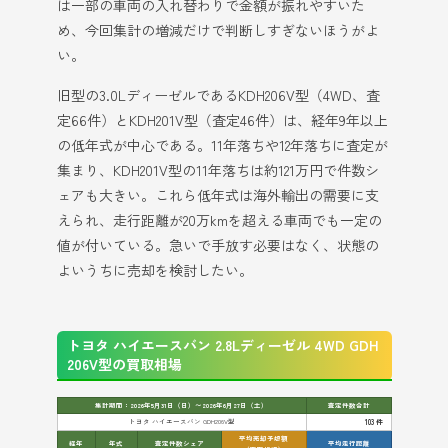
は一部の車両の入れ替わりで金額が振れやすいた
め、今回集計の増減だけで判断しすぎないほうがよ
い。
旧型の3.0LディーゼルであるKDH206V型（4WD、査
定66件）とKDH201V型（査定46件）は、経年9年以上
の低年式が中心である。11年落ちや12年落ちに査定が
集まり、KDH201V型の11年落ちは約121万円で件数シ
ェアも大きい。これら低年式は海外輸出の需要に支
えられ、走行距離が20万kmを超える車両でも一定の
値が付いている。急いで手放す必要はなく、状態の
よいうちに売却を検討したい。
トヨタ ハイエースバン 2.8Lディーゼル 4WD GDH
206V型の買取相場
集計期間：2026年5月31日（日）〜2026年6月27日（土）
査定件数合計
トヨタ ハイエースバン GDH206V型
103 件
平均売却予想額
経年
年式
査定件数シェア
平均走行距離