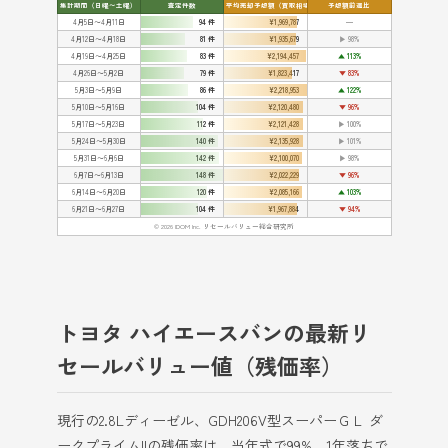
集計期間（日曜〜土曜）
査定件数
平均売却予想額（買取相場）
予想額前週比
4月5日〜4月11日
94 件
¥1,969,787
━
4月12日〜4月18日
81 件
¥1,935,679
▶ 98%
4月19日〜4月25日
83 件
¥2,194,457
▲ 113%
4月26日〜5月2日
79 件
¥1,823,417
▼ 83%
5月3日〜5月9日
86 件
¥2,218,953
▲ 122%
5月10日〜5月16日
104 件
¥2,120,480
▼ 96%
5月17日〜5月23日
112 件
¥2,121,428
▶ 100%
5月24日〜5月30日
140 件
¥2,135,928
▶ 101%
5月31日〜6月6日
142 件
¥2,100,070
▶ 98%
6月7日〜6月13日
148 件
¥2,022,229
▼ 96%
6月14日〜6月20日
120 件
¥2,085,166
▲ 103%
6月21日〜6月27日
104 件
¥1,967,884
▼ 94%
© 2026 IDOM Inc. リセールバリュー総合研究所
トヨタ ハイエースバンの最新リ
セールバリュー値（残価率）
現行の2.8Lディーゼル、GDH206V型スーパーＧＬ ダ
ークプライムIIの残価率は、当年式で99%、1年落ちで