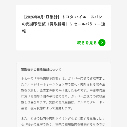
【2026年8月1日集計】トヨタ ハイエースバン
の売却予想額（買取相場）リセールバリュー速
報
続きを見る
買取査定の相場情報について
本文中の「平均売却予想額」は、ガリバー店頭で買取査定し
たクルマがオートオークション等で落札・売却される際の金
額を予測し、全査定件数で平均化したものです。中古車流通
における売却予測の平均値であり、ガリバー店頭での買取金
額とは異なります。実際の買取金額は、クルマのグレード・
装備・使用状態によって変動します。
また、相場の動向や売却タイミングなどに関する見通しはリ
セバ総研の見解であり、将来の相場動向を確約するものでは