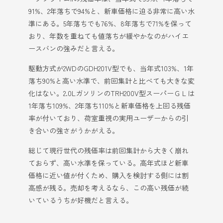
91%、2年落ちで94%と、新車価格に迫る非常に高い水
準にある。5年落ちでも76%、8年落ちで71%を保って
おり、年数を重ねても値落ちが緩やかなのがハイエ
ースバンの強みだと言える。
駆動方式が2WDのGDH201V型でも、当年式103%、1年
落ち90%と高い水準で、前回集計と比べても大きな変
化はない。2.0LガソリンのTRH200V型スーパーＧＬは
1年落ち109%、2年落ち110%と新車価格を上回る残価
率が付いており、荷室重視の実用ユーザーからの引
き合いの強さがうかがえる。
総じて現行世代の残価率は前回集計から大きく崩れ
ておらず、高い水準を保っている。高年式ほど新車
価格に近い値が付くため、購入を検討する側には割
高感が残る。売却を考えるなら、この高い残価が続
いているうちが好機だと言える。