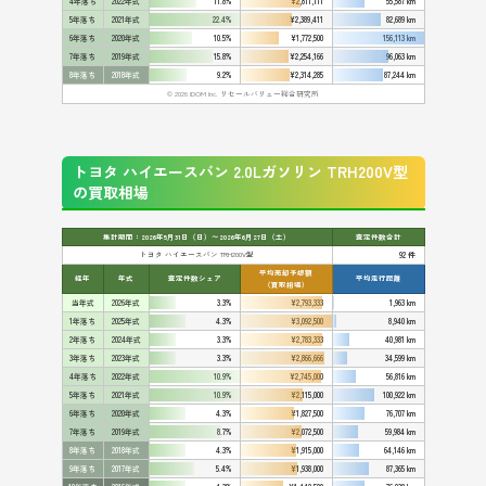
4年落ち
2022年式
11.8%
¥2,811,111
55,587 km
5年落ち
2021年式
22.4%
¥2,389,411
82,689 km
6年落ち
2020年式
10.5%
¥1,772,500
156,113 km
7年落ち
2019年式
15.8%
¥2,254,166
96,063 km
8年落ち
2018年式
9.2%
¥2,314,285
87,244 km
© 2026 IDOM Inc. リセールバリュー総合研究所
トヨタ ハイエースバン 2.0Lガソリン TRH200V型
の買取相場
集計期間：2026年5月31日（日）〜2026年6月27日（土）
査定件数合計
トヨタ ハイエースバン TRH200V型
92 件
平均売却予想額
経年
年式
査定件数シェア
平均走行距離
（買取相場）
当年式
2026年式
3.3%
¥2,793,333
1,963 km
1年落ち
2025年式
4.3%
¥3,092,500
8,940 km
2年落ち
2024年式
3.3%
¥2,783,333
40,981 km
3年落ち
2023年式
3.3%
¥2,866,666
34,599 km
4年落ち
2022年式
10.9%
¥2,745,000
56,816 km
5年落ち
2021年式
10.9%
¥2,115,000
100,922 km
6年落ち
2020年式
4.3%
¥1,827,500
76,707 km
7年落ち
2019年式
8.7%
¥2,072,500
59,984 km
8年落ち
2018年式
4.3%
¥1,915,000
64,146 km
9年落ち
2017年式
5.4%
¥1,938,000
87,365 km