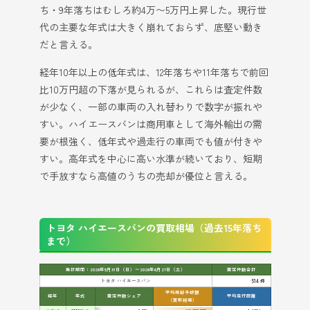
ち・9年落ちはむしろ約4万〜5万円上昇した。現行世
代の主要な年式は大きく崩れておらず、底堅い動き
だと言える。
経年10年以上の低年式は、12年落ちや11年落ちで前回
比10万円超の下落が見られるが、これらは査定件数
が少なく、一部の車両の入れ替わりで数字が振れや
すい。ハイエースバンは商用車として海外輸出の需
要が根強く、低年式や過走行の車両でも値が付きや
すい。高年式を中心に高い水準が続いており、短期
で手放すなら高値のうちの売却が優位と言える。
トヨタ ハイエースバンの買取相場（過去15年落ち
まで）
集計期間：2026年5月31日（日）〜2026年6月27日（土）
査定件数合計
トヨタ ハイエースバン
514 件
平均売却予想額
経年
年式
査定件数シェア
平均走行距離
（買取相場）