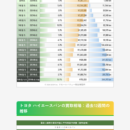
当年式
2026年式
1.8%
¥3,857,777
1,460 km
1年落ち
2025年式
5.4%
¥3,744,285
11,744 km
2年落ち
2024年式
3.5%
¥3,533,888
28,504 km
3年落ち
2023年式
6.6%
¥3,287,058
43,165 km
4年落ち
2022年式
9.1%
¥2,954,042
61,710 km
5年落ち
2021年式
10.5%
¥2,634,074
82,196 km
6年落ち
2020年式
5.3%
¥2,325,925
106,575 km
7年落ち
2019年式
7.8%
¥2,273,000
87,088 km
8年落ち
2018年式
4.7%
¥2,119,166
99,195 km
9年落ち
2017年式
3.3%
¥1,747,647
124,434 km
10年落ち
2016年式
4.5%
¥1,470,000
158,029 km
11年落ち
2015年式
6.8%
¥1,343,428
176,634 km
12年落ち
2014年式
4.9%
¥926,800
241,653 km
13年落ち
2013年式
4.1%
¥1,041,428
159,799 km
14年落ち
2012年式
2.9%
¥1,312,000
162,584 km
15年落ち
2011年式
2.7%
¥1,000,714
209,756 km
16年落ち以上
2010年式以前
16.1%
¥753,253
244,915 km
© 2026 IDOM Inc. リセールバリュー総合研究所
トヨタ ハイエースバンの買取相場：過去12週間の
推移
過去12週間の査定件数と平均売却予想額（買取相場）
トヨタ ハイエースバン