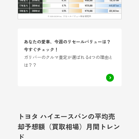
16年落ち
2010年式
4.3%
¥800,000
155,107 km
17年落ち
2009年式
8.7%
¥570,000
448,687 km
18年落ち
2008年式
6.5%
¥716,666
222,343 km
© 2026 IDOM Inc. リセールバリュー総合研究所
あなたの愛車、今週のリセールバリューは？
今すぐチェック！
ガリバーのクルマ査定が選ばれる4つの理由と
は？？
トヨタ ハイエースバンの平均売
却予想額（買取相場）月間トレン
ド