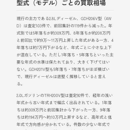
型式（モデル）ごとの買取相場
現行の主力である2.8Lディーゼル、GDH206V型（4W
D）は査定103件で、前回集計の119件から減った。年
式別では5年落ちが約309万円、8年落ちが約208万円
と前回比で約9万〜11万円上昇した年式がある一方、4
年落ちは約7万円下がるなど、年式ごとに小さな上下
が混在している。ただし1年落ち・5年落ちといった主
要な年式の水準は保たれており、大きく下げてはい
ない。GDH201V型も5年落ち・7年落ちがほぼ横ばい
で、現行ディーゼルは底堅く推移していると言え
る。
2.0LガソリンのTRH200V型は査定92件で、経年の浅い
年式から古い年式まで幅広く出品されている。1年落
ちは約309万円と前回集計から下がった一方、9年落
ちは約194万円へ約10万円上昇するなど、高年式と低
年式で方向感が分かれている。件数の少ない年式で