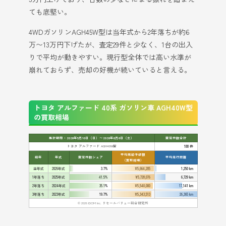
ても底堅い。
4WDガソリンAGH45W型は当年式から2年落ちが約6
万〜13万円下げたが、査定29件と少なく、1台の出入
りで平均が動きやすい。現行型全体では高い水準が
崩れておらず、売却の好機が続いていると言える。
トヨタ アルファード 40系 ガソリン車 AGH40W型
の買取相場
集計期間：2026年5月10日（日）〜2026年6月6日（土）
査定件数合計
トヨタ アルファード AGH40W型
188 件
平均売却予想額
経年
年式
査定件数シェア
平均走行距離
（買取相場）
当年式
2026年式
3.7%
¥5,664,285
1,250 km
1年落ち
2025年式
41.5%
¥5,728,076
6,729 km
2年落ち
2024年式
35.1%
¥5,540,000
17,141 km
3年落ち
2023年式
19.7%
¥5,343,513
26,365 km
© 2026 IDOM Inc. リセールバリュー総合研究所