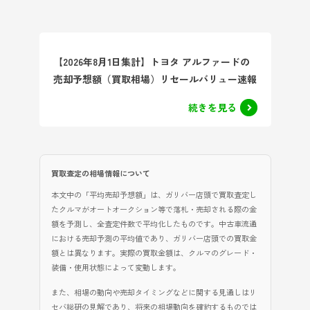
【2026年8月1日集計】トヨタ アルファードの
売却予想額（買取相場）リセールバリュー速報
続きを見る
買取査定の相場情報について
本文中の「平均売却予想額」は、ガリバー店頭で買取査定し
たクルマがオートオークション等で落札・売却される際の金
額を予測し、全査定件数で平均化したものです。中古車流通
における売却予測の平均値であり、ガリバー店頭での買取金
額とは異なります。実際の買取金額は、クルマのグレード・
装備・使用状態によって変動します。
また、相場の動向や売却タイミングなどに関する見通しはリ
セバ総研の見解であり、将来の相場動向を確約するものでは