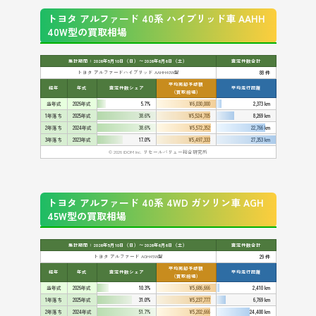
トヨタ アルファード 40系 ハイブリッド車 AAHH
40W型の買取相場
集計期間：2026年5月10日（日）〜2026年6月6日（土）
査定件数合計
トヨタ アルファードハイブリッド AAHH40W型
88 件
平均売却予想額
経年
年式
査定件数シェア
平均走行距離
（買取相場）
当年式
2026年式
5.7%
¥6,030,000
2,373 km
1年落ち
2025年式
38.6%
¥5,524,705
8,269 km
2年落ち
2024年式
38.6%
¥5,572,352
22,766 km
3年落ち
2023年式
17.0%
¥5,497,333
27,353 km
© 2026 IDOM Inc. リセールバリュー総合研究所
トヨタ アルファード 40系 4WD ガソリン車 AGH
45W型の買取相場
集計期間：2026年5月10日（日）〜2026年6月6日（土）
査定件数合計
トヨタ アルファード AGH45W型
29 件
平均売却予想額
経年
年式
査定件数シェア
平均走行距離
（買取相場）
当年式
2026年式
10.3%
¥5,686,666
2,410 km
1年落ち
2025年式
31.0%
¥5,237,777
6,769 km
2年落ち
2024年式
51.7%
¥5,202,666
24,400 km