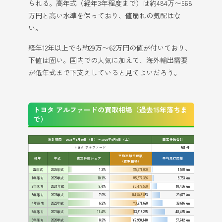
られる。高年式（経年3年程度まで）は約484万〜568
万円と高い水準を保っており、値崩れの気配はな
い。
経年12年以上でも約29万〜62万円の値が付いており、
下値は固い。国内での人気に加えて、海外輸出需要
が低年式まで下支えしていると見てよいだろう。
トヨタ アルファードの買取相場（過去15年落ちま
で）
集計期間：2026年5月10日（日）〜2026年6月6日（土）
査定件数合計
トヨタ アルファード
861 件
平均売却予想額
経年
年式
査定件数シェア
平均走行距離
（買取相場）
当年式
2026年式
1.2%
¥5,671,000
1,598 km
1年落ち
2025年式
10.1%
¥5,677,356
6,733 km
2年落ち
2024年式
9.4%
¥5,477,530
18,486 km
3年落ち
2023年式
7.0%
¥4,843,833
29,677 km
4年落ち
2022年式
6.2%
¥3,771,698
39,616 km
5年落ち
2021年式
11.4%
¥3,318,265
48,435 km
6年落ち
2020年式
8.2%
¥2,950,140
57,742 km