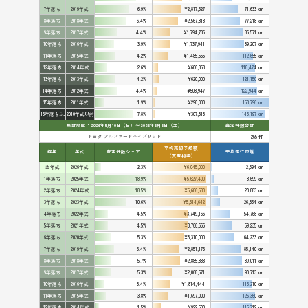
7年落ち
2019年式
6.9%
¥2,817,627
71,633 km
8年落ち
2018年式
6.4%
¥2,567,818
77,218 km
9年落ち
2017年式
4.4%
¥1,794,736
86,571 km
10年落ち
2016年式
3.9%
¥1,737,941
89,207 km
11年落ち
2015年式
4.2%
¥1,485,555
112,655 km
12年落ち
2014年式
2.6%
¥606,363
118,474 km
13年落ち
2013年式
4.2%
¥620,000
121,150 km
14年落ち
2012年式
4.4%
¥503,947
122,944 km
15年落ち
2011年式
1.9%
¥290,000
153,796 km
16年落ち以上
2010年式以前
7.8%
¥307,313
146,197 km
集計期間：2026年5月10日（日）〜2026年6月6日（土）
査定件数合計
トヨタ アルファードハイブリッド
265 件
平均売却予想額
経年
年式
査定件数シェア
平均走行距離
（買取相場）
当年式
2026年式
2.3%
¥6,045,000
2,594 km
1年落ち
2025年式
18.9%
¥5,627,400
8,699 km
2年落ち
2024年式
18.5%
¥5,686,530
20,883 km
3年落ち
2023年式
10.6%
¥5,614,642
26,354 km
4年落ち
2022年式
4.5%
¥3,749,166
54,768 km
5年落ち
2021年式
4.5%
¥3,766,666
59,235 km
6年落ち
2020年式
5.3%
¥3,310,000
64,233 km
7年落ち
2019年式
6.4%
¥2,851,176
85,140 km
8年落ち
2018年式
5.7%
¥2,885,333
89,011 km
9年落ち
2017年式
5.3%
¥2,068,571
90,713 km
10年落ち
2016年式
3.4%
¥1,814,444
116,210 km
11年落ち
2015年式
3.8%
¥1,697,000
126,360 km
12年落ち
2014年式
1.5%
¥922,500
115,712 km