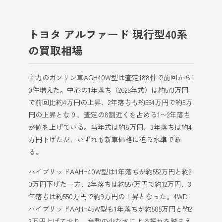
トヨタ アルファード 現行型40系
の買取相場
主力のガソリン車AGH40W型は査定188件で前回から1
0件増えた。中心の1年落ち（2025年式）は約573万円
で前回比約4万円の上昇、2年落ちも約554万円で約5万
円の上昇となり、査定の8割近くを占める1〜2年落ち
が値を上げている。当年式は約8万円、3年落ちは約4
万円下げたが、いずれも新車価格に迫る水準であ
る。
ハイブリッドAAHH40W型は1年落ちが約552万円と約2
0万円下げた一方、2年落ちは約557万円で約12万円、3
年落ちは約550万円で約9万円の上昇となった。4WD
ハイブリッドAAHH45W型も1年落ちが約585万円と約2
3万円上げており、台数の少なさによる振れを踏まえ