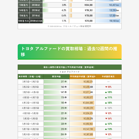
13年落ち
2013年式
3.8%
¥694,000
163,457 km
14年落ち
2012年式
4.2%
¥786,363
132,556 km
15年落ち
2011年式
0.4%
¥750,000
127,858 km
16年落ち以上
2010年式以前
1.1%
¥210,000
158,160 km
© 2026 IDOM Inc. リセールバリュー総合研究所
トヨタ アルファードの買取相場：過去12週間の推
移
過去12週間の査定件数と平均売却予想額（買取相場）
トヨタ アルファード
集計期間（日曜〜土曜）
査定件数
平均売却予想額（買取相場）
予想額前週比
3月15日〜3月21日
217 件
¥2,802,211
━
3月22日〜3月28日
162 件
¥2,499,938
▼ 89%
3月29日〜4月4日
147 件
¥2,617,346
▲ 105%
4月5日〜4月11日
176 件
¥2,893,977
▲ 111%
4月12日〜4月18日
185 件
¥3,044,000
▲ 105%
4月19日〜4月25日
219 件
¥3,093,378
▶ 102%
4月26日〜5月2日
221 件
¥2,834,615
▼ 92%
5月3日〜5月9日
215 件
¥2,656,976
▼ 94%
5月10日〜5月16日
228 件
¥2,850,964
▲ 107%
5月17日〜5月23日
218 件
¥3,147,798
▲ 110%
5月24日〜5月30日
204 件
¥2,907,009
▼ 92%