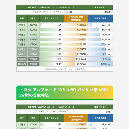
集計期間：2026年5月10日（日）〜2026年6月6日（土）
査定件数合計
トヨタ アルファードハイブリッド AYH30W型
106 件
平均売却予想額
経年
年式
査定件数シェア
平均走行距離
（買取相場）
3年落ち
2023年式
1.9%
¥3,830,000
20,748 km
4年落ち
2022年式
11.3%
¥3,749,166
54,768 km
5年落ち
2021年式
11.3%
¥3,766,666
59,235 km
6年落ち
2020年式
13.2%
¥3,310,000
64,233 km
7年落ち
2019年式
16.0%
¥2,851,176
85,140 km
8年落ち
2018年式
14.2%
¥2,885,333
89,011 km
9年落ち
2017年式
13.2%
¥2,068,571
90,713 km
10年落ち
2016年式
8.5%
¥1,814,444
116,210 km
11年落ち
2015年式
10.4%
¥1,747,272
122,944 km
© 2026 IDOM Inc. リセールバリュー総合研究所
トヨタ アルファード 30系 4WD ガソリン車 AGH3
5W型の買取相場
集計期間：2026年5月10日（日）〜2026年6月6日（土）
査定件数合計
トヨタ アルファード AGH35W型
51 件
平均売却予想額
経年
年式
査定件数シェア
平均走行距離
（買取相場）
3年落ち
2023年式
3.9%
¥3,390,000
22,940 km