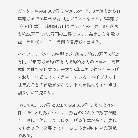
ガソリン車AGH30W型は査定385件で、3年落ちから11
年落ちまで全年式が前回比プラスとなった。5年落ち
（2021年式）は約334万円で約8万円の上昇、8年落ち
も約252万円で約5万円の上昇であり、発売から年数の
経った世代としては異例の値持ちと言える。
ハイブリッドAYH30W型は3年落ちが約383万円で約24
万円、5年落ちが約377万円で約20万円の上昇と、高年
式側の伸びが目立つ。一方で8年落ちは約13万円下げ
ており、年式によって差が出ている。ハイブリッド
は年式ごとの台数が少なく、平均が振れやすい点は
割り引いて見たい。
4WDのAGH35W型と3.5LのGGH30W型はそれぞれ51
件・19件と母数が小さく、数台の出入りで数字が動
く。世代全体としては値を上げる年式が多く、先代
でも売り急ぐ必要はなく、むしろ売却に向いた環境
である。