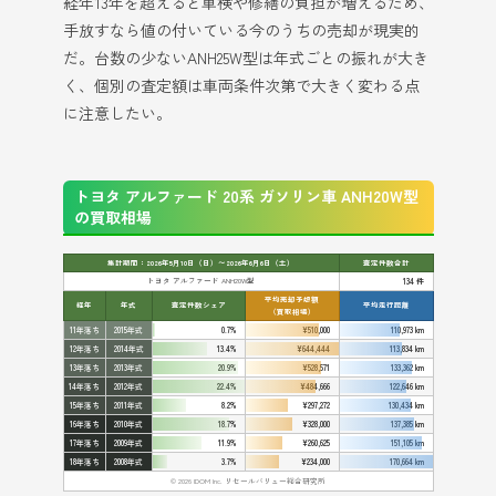
経年13年を超えると車検や修繕の負担が増えるため、
手放すなら値の付いている今のうちの売却が現実的
だ。台数の少ないANH25W型は年式ごとの振れが大き
く、個別の査定額は車両条件次第で大きく変わる点
に注意したい。
トヨタ アルファード 20系 ガソリン車 ANH20W型
の買取相場
集計期間：2026年5月10日（日）〜2026年6月6日（土）
査定件数合計
トヨタ アルファード ANH20W型
134 件
平均売却予想額
経年
年式
査定件数シェア
平均走行距離
（買取相場）
11年落ち
2015年式
0.7%
¥510,000
110,973 km
12年落ち
2014年式
13.4%
¥644,444
113,834 km
13年落ち
2013年式
20.9%
¥528,571
133,362 km
14年落ち
2012年式
22.4%
¥484,666
122,646 km
15年落ち
2011年式
8.2%
¥297,272
130,434 km
16年落ち
2010年式
18.7%
¥328,000
137,385 km
17年落ち
2009年式
11.9%
¥260,625
151,105 km
18年落ち
2008年式
3.7%
¥234,000
170,664 km
© 2026 IDOM Inc. リセールバリュー総合研究所