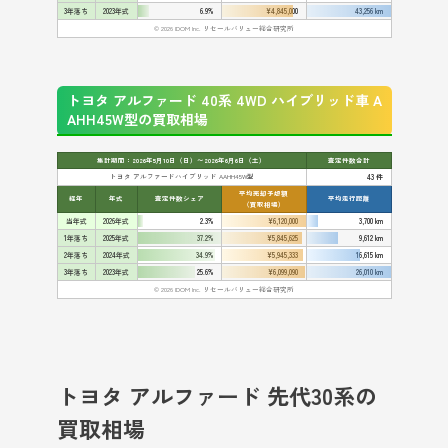
3年落ち
2023年式
6.9%
¥4,845,000
43,256 km
© 2026 IDOM Inc. リセールバリュー総合研究所
トヨタ アルファード 40系 4WD ハイブリッド車 A
AHH45W型の買取相場
集計期間：2026年5月10日（日）〜2026年6月6日（土）
査定件数合計
トヨタ アルファードハイブリッド AAHH45W型
43 件
平均売却予想額
経年
年式
査定件数シェア
平均走行距離
（買取相場）
当年式
2026年式
2.3%
¥6,120,000
3,700 km
1年落ち
2025年式
37.2%
¥5,845,625
9,612 km
2年落ち
2024年式
34.9%
¥5,945,333
16,615 km
3年落ち
2023年式
25.6%
¥6,099,090
26,010 km
© 2026 IDOM Inc. リセールバリュー総合研究所
トヨタ アルファード 先代30系の
買取相場