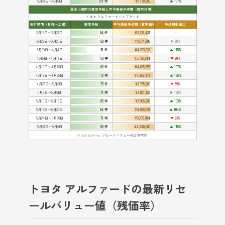
5月31日〜6月6日
211 件
¥3,120,900
▲ 107%
過去12週間の査定件数と平均売却予想額（買取相場）
トヨタ アルファードハイブリッド
集計期間（日曜〜土曜）
査定件数
平均売却予想額（買取相場）
予想額前週比
3月15日〜3月21日
64 件
¥3,733,437
━
3月22日〜3月28日
50 件
¥3,674,200
▶ 98%
3月29日〜4月4日
31 件
¥4,209,032
▲ 115%
4月5日〜4月11日
43 件
¥3,776,744
▼ 90%
4月12日〜4月18日
63 件
¥4,025,555
▲ 107%
4月19日〜4月25日
72 件
¥4,263,472
▲ 106%
4月26日〜5月2日
75 件
¥3,785,600
▼ 89%
5月3日〜5月9日
71 件
¥3,801,126
▶ 100%
5月10日〜5月16日
65 件
¥3,906,000
▲ 103%
5月17日〜5月23日
64 件
¥4,068,593
▲ 104%
5月24日〜5月30日
71 件
¥3,779,014
▼ 93%
5月31日〜6月6日
65 件
¥4,340,000
▲ 115%
© 2026 IDOM Inc. リセールバリュー総合研究所
トヨタ アルファードの最新リセ
ールバリュー値（残価率）