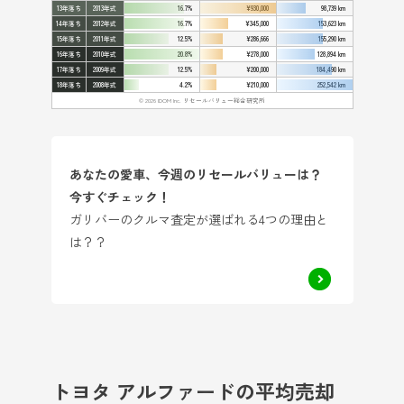
13年落ち
2013年式
16.7%
¥930,000
98,739 km
14年落ち
2012年式
16.7%
¥345,000
153,623 km
15年落ち
2011年式
12.5%
¥286,666
155,290 km
16年落ち
2010年式
20.8%
¥278,000
128,894 km
17年落ち
2009年式
12.5%
¥200,000
184,490 km
18年落ち
2008年式
4.2%
¥210,000
252,542 km
© 2026 IDOM Inc. リセールバリュー総合研究所
あなたの愛車、今週のリセールバリューは？
今すぐチェック！
ガリバーのクルマ査定が選ばれる4つの理由と
は？？
トヨタ アルファードの平均売却