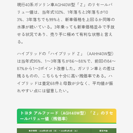
現行40系ガソリン車AGH40W型「Ｚ」のリセールバ
リュー値は、当年式102%、1年落ちと2年落ちが10
3%、3年落ちでも99%と、新車価格を上回るか同等の
水準が続いている。3年乗っても新車価格並みで手放
せる状況であり、売り手に極めて有利な状態と言え
る。
ハイブリッドの「ハイブリッド Ｚ」（AAHH40W型）
は当年式95%、1〜3年落ちが86〜88%で、前回の84〜
87%から1〜2ポイント改善した。ガソリン車との差は
残るものの、こちらも十分に高い残価率である。ハ
イブリッドは査定68件と母数が少なく、平均値が振
れやすい点には留意したい。
トヨタ アルファード（AGH40W型）「Ｚ」のリセ
ールバリュー値（残価率）
集計期間：2026年5月10日（日）〜2026年6月6日（土）
査定件数