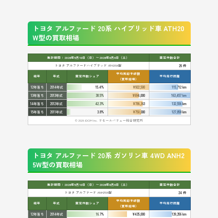
トヨタ アルファード 20系 ハイブリッド車 ATH20
W型の買取相場
集計期間：2026年5月10日（日）〜2026年6月6日（土）
査定件数合計
トヨタ アルファードハイブリッド ATH20W型
26 件
平均売却予想額
経年
年式
査定件数シェア
平均走行距離
（買取相場）
12年落ち
2014年式
15.4%
¥922,500
115,712 km
13年落ち
2013年式
38.5%
¥694,000
163,457 km
14年落ち
2012年式
42.3%
¥786,363
132,556 km
15年落ち
2011年式
3.8%
¥750,000
127,858 km
© 2026 IDOM Inc. リセールバリュー総合研究所
トヨタ アルファード 20系 ガソリン車 4WD ANH2
5W型の買取相場
集計期間：2026年5月10日（日）〜2026年6月6日（土）
査定件数合計
トヨタ アルファード ANH25W型
24 件
平均売却予想額
経年
年式
査定件数シェア
平均走行距離
（買取相場）
12年落ち
2014年式
16.7%
¥435,000
139,356 km