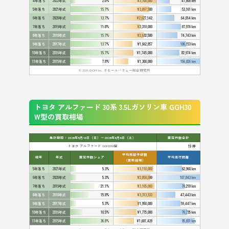
4年落ち
2022年式
2.0%
¥3,700,000
47,808 km
5年落ち
2021年式
15.7%
¥3,097,500
53,161 km
6年落ち
2020年式
13.7%
¥2,627,142
64,014 km
7年落ち
2019年式
11.8%
¥2,310,000
87,976 km
8年落ち
2018年式
15.7%
¥2,632,500
74,743 km
9年落ち
2017年式
13.7%
¥1,662,857
106,153 km
10年落ち
2016年式
15.7%
¥1,745,000
82,974 km
11年落ち
2015年式
7.8%
¥1,300,000
156,026 km
© 2026 IDOM Inc. リセールバリュー総合研究所
トヨタ アルファード 30系 3.5Lガソリン車 GGH30
W型の買取相場
集計期間：2026年5月10日（日）〜2026年6月6日（土）
査定件数合計
トヨタ アルファード GGH30W型
19 件
平均売却予想額
経年
年式
査定件数シェア
平均走行距離
（買取相場）
5年落ち
2021年式
5.3%
¥3,110,000
62,960 km
6年落ち
2020年式
5.3%
¥2,850,000
107,843 km
7年落ち
2019年式
21.1%
¥3,165,000
70,218 km
8年落ち
2018年式
15.8%
¥3,313,333
47,443 km
9年落ち
2017年式
5.3%
¥1,950,000
59,447 km
10年落ち
2016年式
10.5%
¥1,775,000
76,735 km
11年落ち
2015年式
36.8%
¥1,601,428
95,651 km