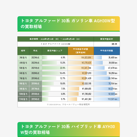
トヨタ アルファード 30系 ガソリン車 AGH30W型
の買取相場
集計期間：2026年5月10日（日）〜2026年6月6日（土）
査定件数合計
トヨタ アルファード AGH30W型
385 件
平均売却予想額
経年
年式
査定件数シェア
平均走行距離
（買取相場）
3年落ち
2023年式
4.9%
¥4,023,684
35,405 km
4年落ち
2022年式
13.2%
¥3,778,431
39,930 km
5年落ち
2021年式
22.9%
¥3,341,704
47,478 km
6年落ち
2020年式
16.4%
¥2,987,619
56,250 km
7年落ち
2019年式
12.7%
¥2,851,428
69,748 km
8年落ち
2018年式
10.6%
¥2,522,195
76,154 km
9年落ち
2017年式
7.5%
¥1,809,655
84,019 km
10年落ち
2016年式
6.0%
¥1,705,652
92,949 km
11年落ち
2015年式
5.7%
¥1,461,363
112,521 km
© 2026 IDOM Inc. リセールバリュー総合研究所
トヨタ アルファード 30系 ハイブリッド車 AYH30
W型の買取相場