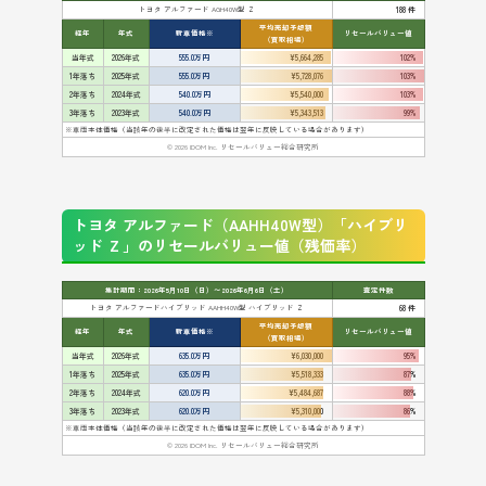
トヨタ アルファード AGH40W型 Ｚ
188 件
平均売却予想額
経年
年式
新車価格※
リセールバリュー値
（買取相場）
当年式
2026年式
555.0万円
¥5,664,285
102%
1年落ち
2025年式
555.0万円
¥5,728,076
103%
2年落ち
2024年式
540.0万円
¥5,540,000
103%
3年落ち
2023年式
540.0万円
¥5,343,513
99%
※車両本体価格（当該年の後半に改定された価格は翌年に反映している場合があります）
© 2026 IDOM Inc. リセールバリュー総合研究所
トヨタ アルファード（AAHH40W型）「ハイブリ
ッド Ｚ」のリセールバリュー値（残価率）
集計期間：2026年5月10日（日）〜2026年6月6日（土）
査定件数
トヨタ アルファードハイブリッド AAHH40W型 ハイブリッド Ｚ
68 件
平均売却予想額
経年
年式
新車価格※
リセールバリュー値
（買取相場）
当年式
2026年式
635.0万円
¥6,030,000
95%
1年落ち
2025年式
635.0万円
¥5,518,333
87%
2年落ち
2024年式
620.0万円
¥5,484,687
88%
3年落ち
2023年式
620.0万円
¥5,310,000
86%
※車両本体価格（当該年の後半に改定された価格は翌年に反映している場合があります）
© 2026 IDOM Inc. リセールバリュー総合研究所