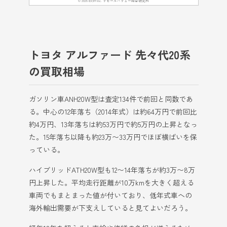
© 2026 IDOM Inc. リセールバリュー総合研究所
トヨタ アルファード 先々代20系
の買取相場
ガソリン車ANH20W型は査定134件で前回と同数であ
る。中心の12年落ち（2014年式）は約64万円で前回比
約4万円、13年落ちは約53万円で約5万円の上昇となっ
た。15年落ち以降も約23万〜33万円でほぼ横ばいを保
っている。
ハイブリッドATH20W型も12〜14年落ちが約3万〜8万
円上昇した。平均走行距離が10万kmを大きく超える
車両でもまとまった値が付いており、低年式車への
海外輸出需要が下支えしていると見てよいだろう。