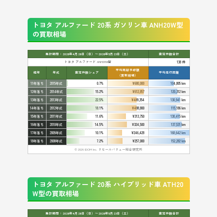
トヨタ アルファード 20系 ガソリン車 ANH20W型
の買取相場
集計期間：2026年4月26日（日）〜2026年5月23日（土）
査定件数合計
トヨタ アルファード ANH20W型
138 件
平均売却予想額
経年
年式
査定件数シェア
平均走行距離
（買取相場）
11年落ち
2015年式
0.7%
¥680,000
104,805 km
12年落ち
2014年式
15.2%
¥612,857
120,312 km
13年落ち
2013年式
22.5%
¥489,354
130,941 km
14年落ち
2012年式
18.1%
¥488,800
115,186 km
15年落ち
2011年式
11.6%
¥313,750
130,415 km
16年落ち
2010年式
14.5%
¥324,500
137,531 km
17年落ち
2009年式
10.1%
¥246,428
168,642 km
18年落ち
2008年式
7.2%
¥257,000
152,282 km
© 2026 IDOM Inc. リセールバリュー総合研究所
トヨタ アルファード 20系 ハイブリッド車 ATH20
W型の買取相場
集計期間：2026年4月26日（日）〜2026年5月23日（土）
査定件数合計