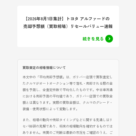
【2026年8月1日集計】トヨタ アルファードの
売却予想額（買取相場）リセールバリュー速報
続きを見る
買取査定の相場情報について
本文中の「平均売却予想額」は、ガリバー店頭で買取査定し
たクルマがオートオークション等で落札・売却される際の金
額を予測し、全査定件数で平均化したものです。中古車流通
における売却予測の平均値であり、ガリバー店頭での買取金
額とは異なります。実際の買取金額は、クルマのグレード・
装備・使用状態によって変動します。
また、相場の動向や売却タイミングなどに関する見通しはリ
セバ総研の見解であり、将来の相場動向を確約するものでは
ありません。売買のご判断は最新の市況をご確認のうえ、ご