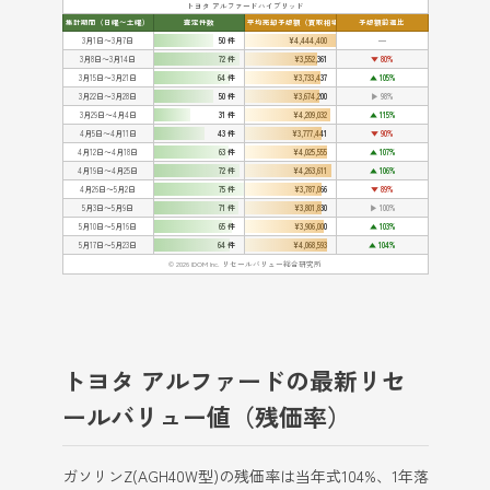
トヨタ アルファードハイブリッド
集計期間（日曜〜土曜）
査定件数
平均売却予想額（買取相場）
予想額前週比
3月1日〜3月7日
50 件
¥4,444,400
━
3月8日〜3月14日
72 件
¥3,552,361
▼ 80%
3月15日〜3月21日
64 件
¥3,733,437
▲ 105%
3月22日〜3月28日
50 件
¥3,674,200
▶ 98%
3月29日〜4月4日
31 件
¥4,209,032
▲ 115%
4月5日〜4月11日
43 件
¥3,777,441
▼ 90%
4月12日〜4月18日
63 件
¥4,025,555
▲ 107%
4月19日〜4月25日
72 件
¥4,263,611
▲ 106%
4月26日〜5月2日
75 件
¥3,787,066
▼ 89%
5月3日〜5月9日
71 件
¥3,801,830
▶ 100%
5月10日〜5月16日
65 件
¥3,906,000
▲ 103%
5月17日〜5月23日
64 件
¥4,068,593
▲ 104%
© 2026 IDOM Inc. リセールバリュー総合研究所
トヨタ アルファードの最新リセ
ールバリュー値（残価率）
ガソリンZ(AGH40W型)の残価率は当年式104%、1年落