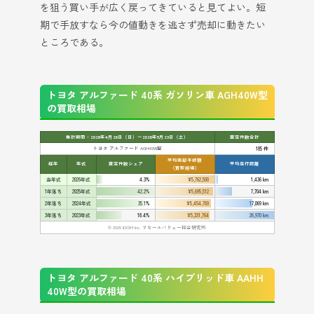
を狙う買い手が広く戻ってきていると見てよい。短
期で手放すなら今の値動きを逃さず売却に動きたい
ところである。
トヨタ アルファード 40系 ガソリン車 AGH40W型
の買取相場
集計期間：2026年4月26日（日）〜2026年5月23日（土）
査定件数合計
トヨタ アルファード AGH40W型
185 件
平均売却予想額
経年
年式
査定件数シェア
平均走行距離
（買取相場）
当年式
2026年式
4.3%
¥5,762,500
1,436 km
1年落ち
2025年式
42.2%
¥5,695,512
7,704 km
2年落ち
2024年式
35.1%
¥5,454,769
17,069 km
3年落ち
2023年式
18.4%
¥5,331,764
26,970 km
© 2026 IDOM Inc. リセールバリュー総合研究所
トヨタ アルファード 40系 ハイブリッド車 AAHH
40W型の買取相場