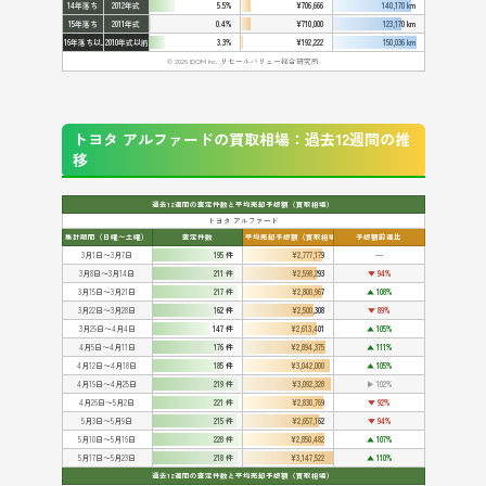
14年落ち
2012年式
5.5%
¥706,666
140,170 km
15年落ち
2011年式
0.4%
¥710,000
123,170 km
16年落ち以上
2010年式以前
3.3%
¥192,222
150,036 km
© 2026 IDOM Inc. リセールバリュー総合研究所
トヨタ アルファードの買取相場：過去12週間の推
移
過去12週間の査定件数と平均売却予想額（買取相場）
トヨタ アルファード
集計期間（日曜〜土曜）
査定件数
平均売却予想額（買取相場）
予想額前週比
3月1日〜3月7日
195 件
¥2,777,179
━
3月8日〜3月14日
211 件
¥2,598,293
▼ 94%
3月15日〜3月21日
217 件
¥2,800,967
▲ 108%
3月22日〜3月28日
162 件
¥2,500,308
▼ 89%
3月29日〜4月4日
147 件
¥2,613,401
▲ 105%
4月5日〜4月11日
176 件
¥2,894,375
▲ 111%
4月12日〜4月18日
185 件
¥3,042,000
▲ 105%
4月19日〜4月25日
219 件
¥3,092,328
▶ 102%
4月26日〜5月2日
221 件
¥2,830,769
▼ 92%
5月3日〜5月9日
215 件
¥2,657,162
▼ 94%
5月10日〜5月16日
228 件
¥2,850,482
▲ 107%
5月17日〜5月23日
218 件
¥3,147,522
▲ 110%
過去12週間の査定件数と平均売却予想額（買取相場）