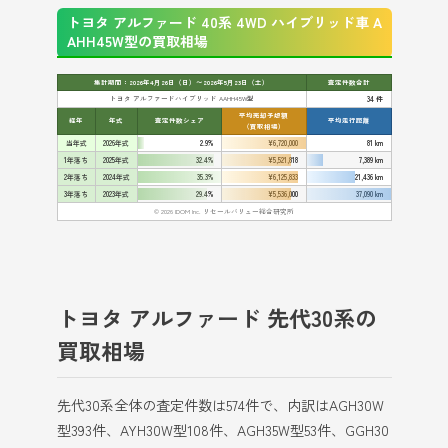
トヨタ アルファード 40系 4WD ハイブリッド車 A
AHH45W型の買取相場
集計期間：2026年4月26日（日）〜2026年5月23日（土）
査定件数合計
トヨタ アルファードハイブリッド AAHH45W型
34 件
平均売却予想額
経年
年式
査定件数シェア
平均走行距離
（買取相場）
当年式
2026年式
2.9%
¥6,720,000
81 km
1年落ち
2025年式
32.4%
¥5,521,818
7,389 km
2年落ち
2024年式
35.3%
¥6,125,833
21,436 km
3年落ち
2023年式
29.4%
¥5,536,000
37,090 km
© 2026 IDOM Inc. リセールバリュー総合研究所
トヨタ アルファード 先代30系の
買取相場
先代30系全体の査定件数は574件で、内訳はAGH30W
型393件、AYH30W型108件、AGH35W型53件、GGH30