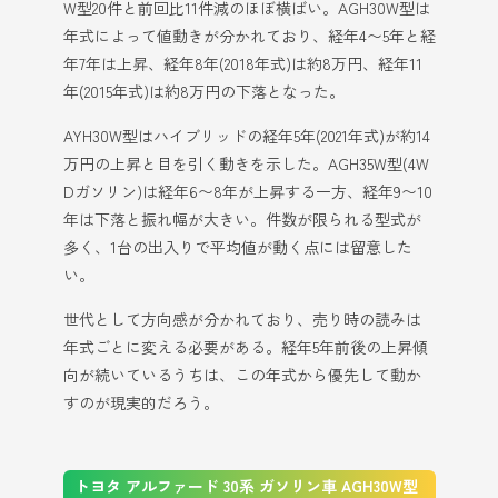
W型20件と前回比11件減のほぼ横ばい。AGH30W型は
年式によって値動きが分かれており、経年4〜5年と経
年7年は上昇、経年8年(2018年式)は約8万円、経年11
年(2015年式)は約8万円の下落となった。
AYH30W型はハイブリッドの経年5年(2021年式)が約14
万円の上昇と目を引く動きを示した。AGH35W型(4W
Dガソリン)は経年6〜8年が上昇する一方、経年9〜10
年は下落と振れ幅が大きい。件数が限られる型式が
多く、1台の出入りで平均値が動く点には留意した
い。
世代として方向感が分かれており、売り時の読みは
年式ごとに変える必要がある。経年5年前後の上昇傾
向が続いているうちは、この年式から優先して動か
すのが現実的だろう。
トヨタ アルファード 30系 ガソリン車 AGH30W型