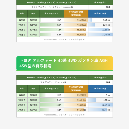
集計期間：2026年4月26日（日）〜2026年5月23日（土）
査定件数合計
トヨタ アルファードハイブリッド AAHH40W型
98 件
平均売却予想額
経年
年式
査定件数シェア
平均走行距離
（買取相場）
当年式
2026年式
2.0%
¥5,970,000
4,605 km
1年落ち
2025年式
36.7%
¥5,772,222
8,245 km
2年落ち
2024年式
41.8%
¥5,465,609
23,235 km
3年落ち
2023年式
19.4%
¥5,402,105
27,728 km
© 2026 IDOM Inc. リセールバリュー総合研究所
トヨタ アルファード 40系 4WD ガソリン車 AGH
45W型の買取相場
集計期間：2026年4月26日（日）〜2026年5月23日（土）
査定件数合計
トヨタ アルファード AGH45W型
19 件
平均売却予想額
経年
年式
査定件数シェア
平均走行距離
（買取相場）
当年式
2026年式
10.5%
¥5,820,000
21 km
1年落ち
2025年式
31.6%
¥5,281,666
7,206 km
2年落ち
2024年式
42.1%
¥5,303,750
22,691 km
3年落ち
2023年式
15.8%
¥4,976,666
17,748 km
© 2026 IDOM Inc. リセールバリュー総合研究所