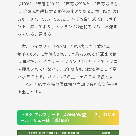
ち103%、2年落ち101%、3年落ち99%と、3年落ちでも
ほぼ100%を維持する異例の強さである。前回集計の1
02%・101%・99%・98%と比べても全年式で1〜2ポイ
ント上昇しており、ガソリンZの値持ちはむしろ強ま
っていると言える。
一方、ハイブリッドZ(AAHH40W型)は当年式94%、1
年落ち88%、2年落ち87%、3年落ち83%と前回比でほ
ぼ同水準。ハイブリッドはガソリンZと比べて下げ幅
を抑えきれていないが、3年落ち83%は依然として高
い水準である。ガソリンZの強さがここまで続く以
上、AGH40W型を持つ層は短期売却で有利な条件を引
き出しやすい。
トヨタ アルファード（AGH40W型）「Ｚ」のリセ
ールバリュー値（残価率）
集計期間：2026年4月26日（日）〜2026年5月23日（土）
査定件数