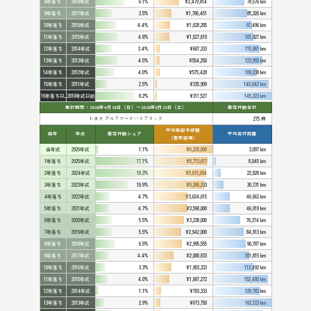
8年落ち
2018年式
6.1%
¥2,479,814
78,576 km
9年落ち
2017年式
3.5%
¥1,786,451
85,326 km
10年落ち
2016年式
4.4%
¥1,628,205
97,496 km
11年落ち
2015年式
4.8%
¥1,527,619
101,827 km
12年落ち
2014年式
3.4%
¥607,333
115,861 km
13年落ち
2013年式
4.5%
¥554,250
123,955 km
14年落ち
2012年式
4.0%
¥575,428
109,238 km
15年落ち
2011年式
2.5%
¥335,909
140,042 km
16年落ち以上
2010年式以前
8.2%
¥311,527
145,223 km
集計期間：2026年4月26日（日）〜2026年5月23日（土）
査定件数合計
トヨタ アルファードハイブリッド
275 件
平均売却予想額
経年
年式
査定件数シェア
平均走行距離
（買取相場）
当年式
2026年式
1.1%
¥6,220,000
3,097 km
1年落ち
2025年式
17.1%
¥5,713,617
8,045 km
2年落ち
2024年式
19.3%
¥5,615,094
22,828 km
3年落ち
2023年式
10.9%
¥5,386,333
30,731 km
4年落ち
2022年式
4.7%
¥3,624,615
46,663 km
5年落ち
2021年式
4.7%
¥3,590,000
46,919 km
6年落ち
2020年式
5.5%
¥3,238,000
76,374 km
7年落ち
2019年式
5.5%
¥2,942,000
84,913 km
8年落ち
2018年式
6.5%
¥2,995,555
90,787 km
9年落ち
2017年式
4.4%
¥2,080,833
101,815 km
10年落ち
2016年式
3.3%
¥1,903,333
113,492 km
11年落ち
2015年式
4.0%
¥1,687,272
152,492 km
12年落ち
2014年式
1.1%
¥783,333
129,783 km
13年落ち
2013年式
2.9%
¥673,750
162,123 km