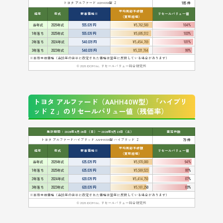
トヨタ アルファード AGH40W型 Ｚ
185 件
平均売却予想額
経年
年式
新車価格※
リセールバリュー値
（買取相場）
当年式
2026年式
555.0万円
¥5,762,500
104%
1年落ち
2025年式
555.0万円
¥5,695,512
103%
2年落ち
2024年式
540.0万円
¥5,454,769
101%
3年落ち
2023年式
540.0万円
¥5,331,764
99%
※車両本体価格（当該年の後半に改定された価格は翌年に反映している場合があります）
© 2026 IDOM Inc. リセールバリュー総合研究所
トヨタ アルファード（AAHH40W型）「ハイブリ
ッド Ｚ」のリセールバリュー値（残価率）
集計期間：2026年4月26日（日）〜2026年5月23日（土）
査定件数
トヨタ アルファードハイブリッド AAHH40W型 ハイブリッド Ｚ
79 件
平均売却予想額
経年
年式
新車価格※
リセールバリュー値
（買取相場）
当年式
2026年式
635.0万円
¥5,970,000
94%
1年落ち
2025年式
635.0万円
¥5,569,523
88%
2年落ち
2024年式
620.0万円
¥5,414,750
87%
3年落ち
2023年式
620.0万円
¥5,161,250
83%
※車両本体価格（当該年の後半に改定された価格は翌年に反映している場合があります）
© 2026 IDOM Inc. リセールバリュー総合研究所