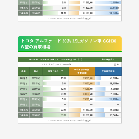
9年落ち
2017年式
3.8%
¥1,585,000
112,223 km
10年落ち
2016年式
7.5%
¥1,522,500
97,294 km
11年落ち
2015年式
11.3%
¥1,388,333
100,360 km
© 2026 IDOM Inc. リセールバリュー総合研究所
トヨタ アルファード 30系 3.5Lガソリン車 GGH30
W型の買取相場
集計期間：2026年4月26日（日）〜2026年5月23日（土）
査定件数合計
トヨタ アルファード GGH30W型
20 件
平均売却予想額
経年
年式
査定件数シェア
平均走行距離
（買取相場）
4年落ち
2022年式
10.0%
¥3,965,000
43,318 km
5年落ち
2021年式
5.0%
¥3,950,000
34,405 km
6年落ち
2020年式
10.0%
¥3,255,000
79,989 km
7年落ち
2019年式
20.0%
¥3,232,500
71,999 km
8年落ち
2018年式
5.0%
¥3,120,000
199,923 km
9年落ち
2017年式
—
—
—
10年落ち
2016年式
20.0%
¥1,867,500
69,699 km
11年落ち
2015年式
30.0%
¥1,730,000
75,294 km
© 2026 IDOM Inc. リセールバリュー総合研究所