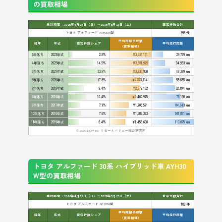
の買取相場
集計期間：2026年4月26日（日）〜2026年5月23日（土）
査定件数合計
トヨタ アルファード AGH30W型
393 件
平均売却予想額
経年
年式
査定件数シェア
平均走行距離
（買取相場）
3年落ち
2023年式
2.8%
¥3,938,181
29,779 km
4年落ち
2022年式
14.5%
¥3,691,929
34,933 km
5年落ち
2021年式
23.9%
¥3,235,000
47,379 km
6年落ち
2020年式
17.8%
¥2,873,714
55,665 km
7年落ち
2019年式
9.4%
¥2,872,162
62,194 km
8年落ち
2018年式
10.4%
¥2,460,975
75,190 km
9年落ち
2017年式
7.1%
¥1,788,571
84,643 km
10年落ち
2016年式
7.6%
¥1,586,333
101,881 km
11年落ち
2015年式
6.4%
¥1,455,600
110,075 km
© 2026 IDOM Inc. リセールバリュー総合研究所
トヨタ アルファード 30系 ハイブリッド車 AYH30
W型の買取相場
集計期間：2026年4月26日（日）〜2026年5月23日（土）
査定件数合計
トヨタ アルファード AYH30W型
108 件
平均売却予想額
経年
年式
査定件数シェア
平均走行距離
（買取相場）