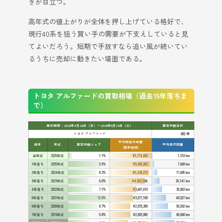
きが目立つ。
高年式の値上がりが全体を押し上げている格好で、
現行40系を狙う買い手の需要が下支えしていると見
てよいだろう。短期で手放すなら追い風が続いてい
るうちに売却に動きたい場面である。
トヨタ アルファードの買取相場（過去15年落ちま
で）
集計期間：2026年4月26日（日）〜2026年5月23日（土）
査定件数合計
トヨタ アルファード
882 件
平均売却予想額
経年
年式
査定件数シェア
平均走行距離
（買取相場）
当年式
2026年式
1.1%
¥5,774,000
1,153 km
1年落ち
2025年式
9.5%
¥5,665,952
7,668 km
2年落ち
2024年式
8.3%
¥5,438,219
17,685 km
3年落ち
2023年式
6.0%
¥4,863,584
26,141 km
4年落ち
2022年式
7.1%
¥3,667,619
35,003 km
5年落ち
2021年式
12.0%
¥3,217,169
48,527 km
6年落ち
2020年式
8.7%
¥2,870,389
56,592 km
7年落ち
2019年式
5.8%
¥2,825,882
68,060 km