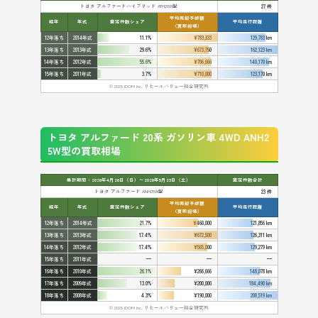
トヨタ アルファードハイブリッド ATH20W型
27 件
平均売却予想額
経年
年式
査定件数シェア
平均走行距離
（買取相場）
12年落ち
2014年式
11.1%
¥783,333
129,783 km
13年落ち
2013年式
29.6%
¥673,750
162,123 km
14年落ち
2012年式
55.6%
¥706,666
140,170 km
15年落ち
2011年式
3.7%
¥710,000
123,170 km
© 2026 IDOM Inc. リセールバリュー総合研究所
トヨタ アルファード 20系 ガソリン車 4WD ANH2
5W型の買取相場
集計期間：2026年4月26日（日）〜2026年5月23日（土）
査定件数合計
トヨタ アルファード ANH25W型
23 件
平均売却予想額
経年
年式
査定件数シェア
平均走行距離
（買取相場）
12年落ち
2014年式
21.7%
¥460,000
121,856 km
13年落ち
2013年式
17.4%
¥672,500
126,311 km
14年落ち
2012年式
17.4%
¥565,000
129,279 km
15年落ち
2011年式
—
—
—
16年落ち
2010年式
26.1%
¥266,666
148,078 km
17年落ち
2009年式
13.0%
¥200,000
184,490 km
18年落ち
2008年式
4.3%
¥190,000
208,519 km
© 2026 IDOM Inc. リセールバリュー総合研究所