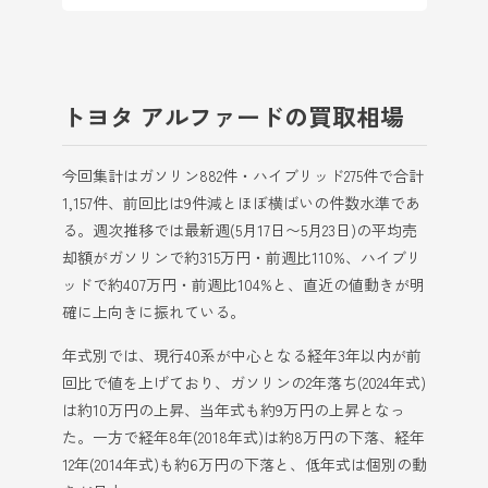
トヨタ アルファードの買取相場
今回集計はガソリン882件・ハイブリッド275件で合計
1,157件、前回比は9件減とほぼ横ばいの件数水準であ
る。週次推移では最新週(5月17日〜5月23日)の平均売
却額がガソリンで約315万円・前週比110%、ハイブリ
ッドで約407万円・前週比104%と、直近の値動きが明
確に上向きに振れている。
年式別では、現行40系が中心となる経年3年以内が前
回比で値を上げており、ガソリンの2年落ち(2024年式)
は約10万円の上昇、当年式も約9万円の上昇となっ
た。一方で経年8年(2018年式)は約8万円の下落、経年
12年(2014年式)も約6万円の下落と、低年式は個別の動