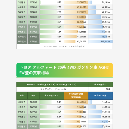
3年落ち
2023年式
0.9%
¥3,590,000
24,196 km
4年落ち
2022年式
12.0%
¥3,624,615
46,663 km
5年落ち
2021年式
12.0%
¥3,590,000
46,919 km
6年落ち
2020年式
13.9%
¥3,238,000
76,374 km
7年落ち
2019年式
13.9%
¥2,942,000
84,913 km
8年落ち
2018年式
16.7%
¥2,995,555
90,787 km
9年落ち
2017年式
11.1%
¥2,080,833
101,815 km
10年落ち
2016年式
8.3%
¥1,903,333
113,492 km
11年落ち
2015年式
11.1%
¥1,734,166
147,184 km
© 2026 IDOM Inc. リセールバリュー総合研究所
トヨタ アルファード 30系 4WD ガソリン車 AGH3
5W型の買取相場
集計期間：2026年4月26日（日）〜2026年5月23日（土）
査定件数合計
トヨタ アルファード AGH35W型
53 件
平均売却予想額
経年
年式
査定件数シェア
平均走行距離
（買取相場）
3年落ち
2023年式
9.4%
¥3,648,000
17,536 km
4年落ち
2022年式
5.7%
¥3,063,333
37,336 km
5年落ち
2021年式
17.0%
¥2,895,555
61,816 km
6年落ち
2020年式
9.4%
¥2,670,000
60,205 km
7年落ち
2019年式
17.0%
¥2,448,888
90,467 km
8年落ち
2018年式
18.9%
¥2,554,000
70,469 km