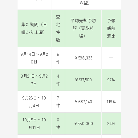
W型）
査
平均売却予想
予想
集計期間（日
定
額（買取相
額前
曜から土曜）
件
場）
週比
数
9月14日〜9月2
6
¥598,333
━
0日
件
9月21日〜9月2
4
¥577,500
97%
7日
件
9月28日〜10
7
¥687,143
119%
月4日
件
10月5日〜10
6
¥580,000
84%
月11日
件