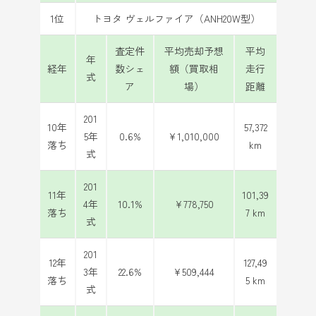
1位
トヨタ ヴェルファイア（ANH20W型）
査定件
平均売却予想
平均
年
経年
数シェ
額（買取相
走行
式
ア
場）
距離
201
10年
57,372
5年
0.6%
¥1,010,000
落ち
km
式
201
11年
101,39
4年
10.1%
¥778,750
落ち
7 km
式
201
12年
127,49
3年
22.6%
¥509,444
落ち
5 km
式