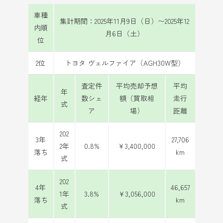
車種
集計期間：2025年11月9日（日）〜2025年12
内順
月6日（土）
位
2位
トヨタ ヴェルファイア（AGH30W型）
査定件
平均売却予想
平均
年
経年
数シェ
額（買取相
走行
式
ア
場）
距離
202
3年
27,706
2年
0.8%
¥3,400,000
落ち
km
式
202
4年
46,657
1年
3.8%
¥3,056,000
落ち
km
式