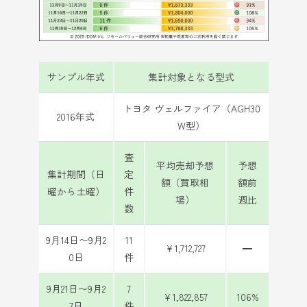
サンプル年式
集計対象となる型式
トヨタ ヴェルファイア（AGH30
2016年式
W型）
査
平均売却予想
予想
集計期間（日
定
額（買取相
額前
曜から土曜）
件
場）
週比
数
9月14日〜9月2
11
¥1,712,727
━
0日
件
9月21日〜9月2
7
¥1,822,857
106%
7日
件