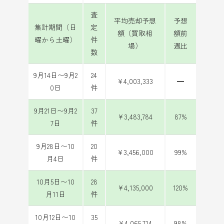
査
平均売却予想
予想
集計期間（日
定
額（買取相
額前
曜から土曜）
件
場）
週比
数
9月14日〜9月2
24
¥4,003,333
━
0日
件
9月21日〜9月2
37
¥3,483,784
87%
7日
件
9月28日〜10
20
¥3,456,000
99%
月4日
件
10月5日〜10
28
¥4,135,000
120%
月11日
件
10月12日〜10
35
¥4,065,714
98%