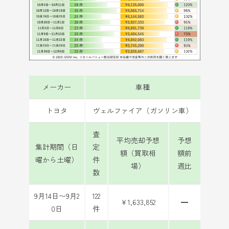
メーカー
車種
トヨタ
ヴェルファイア（ガソリン車）
査
平均売却予想
予想
集計期間（日
定
額（買取相
額前
曜から土曜）
件
場）
週比
数
9月14日〜9月2
122
¥1,633,852
━
0日
件