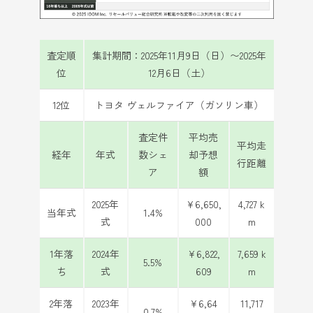
査定順
集計期間：2025年11月9日（日）〜2025年
位
12月6日（土）
12位
トヨタ ヴェルファイア（ガソリン車）
査定件
平均売
平均走
経年
年式
数シェ
却予想
行距離
ア
額
2025年
¥6,650,
4,727 k
当年式
1.4%
式
000
m
1年落
2024年
¥6,822,
7,659 k
5.5%
ち
式
609
m
2年落
2023年
¥6,64
11,717
0.7%