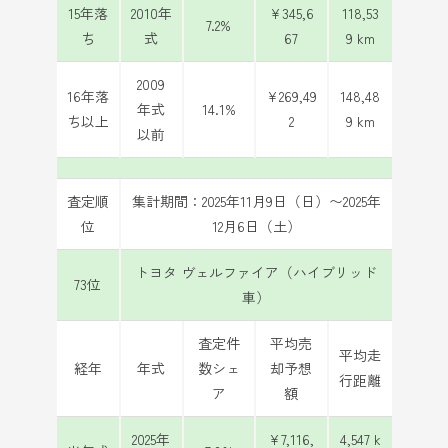
15年落
2010年
¥345,6
118,53
7.2%
ち
式
67
9 km
2009
16年落
¥269,49
148,48
年式
14.1%
ち以上
2
9 km
以前
査定順
集計期間：2025年11月9日（日）〜2025年
位
12月6日（土）
トヨタ ヴェルファイア（ハイブリッド
73位
車）
査定件
平均売
平均走
経年
年式
数シェ
却予想
行距離
ア
額
2025年
¥7,116,
4,547 k