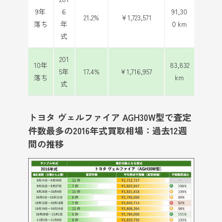
9年
6
91,30
21.2%
¥1,723,571
落ち
年
0 km
式
201
10年
83,832
5年
17.4%
¥1,716,957
落ち
km
式
トヨタ ヴェルファイア AGH30W型で査定
件数最多の2016年式買取相場：過去12週
間の推移