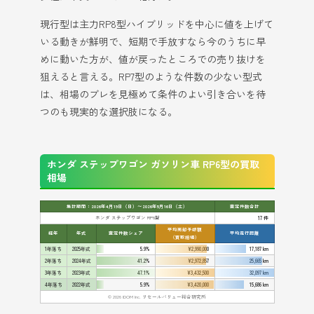
現行型は主力RP8型ハイブリッドを中心に値を上げて
いる動きが鮮明で、短期で手放すなら今のうちに早
めに動いた方が、値が戻ったところでの売り抜けを
狙えると言える。RP7型のような件数の少ない型式
は、相場のブレを見極めて条件のよい引き合いを待
つのも現実的な選択肢になる。
ホンダ ステップワゴン ガソリン車 RP6型の買取
相場
集計期間：2026年4月19日（日）〜2026年5月16日（土）
査定件数合計
ホンダ ステップワゴン RP6型
17 件
平均売却予想額
経年
年式
査定件数シェア
平均走行距離
（買取相場）
1年落ち
2025年式
5.9%
¥2,990,000
17,187 km
2年落ち
2024年式
41.2%
¥2,972,857
25,665 km
3年落ち
2023年式
47.1%
¥3,432,500
32,097 km
4年落ち
2022年式
5.9%
¥3,420,000
15,686 km
© 2026 IDOM Inc. リセールバリュー総合研究所