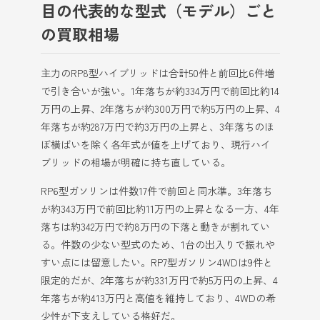
目の代表的な型式（モデル）ごと
の買取相場
主力のRP8型ハイブリッドは合計50件と前回比6件増
で引き合いが強い。1年落ちが約334万円で前回比約14
万円の上昇、2年落ちが約300万円で約5万円の上昇、4
年落ちが約287万円で約3万円の上昇と、3年落ちのほ
ぼ横ばいを除く各年式が値を上げており、現行ハイ
ブリッドの相場が明確に持ち直している。
RP6型ガソリンは件数17件で前回と同水準。3年落ち
が約343万円で前回比約11万円の上昇となる一方、4年
落ちは約342万円で約8万円の下落と動きが割れてい
る。件数の少ない型式のため、1台の出入りで振れや
すい点には留意したい。RP7型ガソリン4WDは9件と
限定的だが、2年落ちが約331万円で約5万円の上昇、4
年落ちが約413万円と高値を維持しており、4WDの希
少性が下支えしている格好だ。