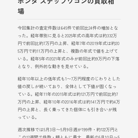
ホンダ ステップワゴンの買取相
場
今回集計の査定件数は645件で前回比24件の増加とな
った。経年帯別に見ると2025年式の高年式は約332万
円で前回比約7万円の上昇、経年7年の2019年式は約20
5万円で約11万円の上昇と、複数の年式で値を上げて
いる。経年5年の2021年式のみが前回比約9万円の下落
となり、例外的な動きを見せている。
経年10年以上の低年式も1〜7万円程度のじわりとした
値の戻しが続いており、全体として下値が固くなっ
ている。経年11年の2015年式は約121万円で前回比約7
万円の上昇、経年10年の2016年式は約141万円で約4万
円の上昇と、長く乗ってきた個体にも引き合いが残
っている。
週次推移では5月3日〜5月9日週が199件・約122万円と
この12週間で件数・額ともに最大、最新の5月10日〜5