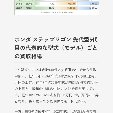
3年落ち
2023年式
11.1%
¥3,860,000
52,000 km
4年落ち
2022年式
44.4%
¥4,132,500
34,033 km
© 2026 IDOM Inc. リセールバリュー総合研究所
ホンダ ステップワゴン 先代型5代
目の代表的な型式（モデル）ごと
の買取相場
RP3型ガソリンは合計130件と先代型の中で最も件数
が多い。経年6年の2020年式が約226万円で前回比約8
万円の上昇、経年7年の2019年式が約221万円で約7万円
の上昇と、経年6〜7年の中位レンジで値を戻してい
る。経年10年の2016年式も約138万円で約5万円の上昇
となり、長く乗ってきた個体でも下値は固い。
一方、RP3型の経年4年（2022年式）は約295万円で前