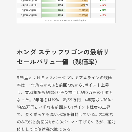
4月19日〜4月25日
117 件
¥1,151,025
▲ 106%
4月26日〜5月2日
157 件
¥989,171
▼ 86%
5月3日〜5月9日
199 件
¥1,216,281
▲ 123%
5月10日〜5月16日
172 件
¥1,150,000
▼ 95%
© 2026 IDOM Inc. リセールバリュー総合研究所
ホンダ ステップワゴンの最新リ
セールバリュー値（残価率）
RP8型ｅ：ＨＥＶスパーダ プレミアムラインの残価
率は、1年落ちが78%と前回73%から5ポイント上昇
し、買取相場も約334万円で前回比約23万円の上昇と
なった。3年落ちは82%・約321万円、4年落ちは76%・
約292万円といずれも前回から1ポイント程度の上昇
で、長く乗っても高い水準を維持している。2年落ち
のみ79%と前回82%から3ポイント下げているが、絶対
値としては依然高水準にある。