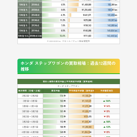
10年落ち
2016年式
6.5%
¥1,408,809
100,309 km
11年落ち
2015年式
9.6%
¥1,210,483
108,397 km
12年落ち
2014年式
4.3%
¥441,071
122,486 km
13年落ち
2013年式
11.2%
¥275,000
135,997 km
14年落ち
2012年式
7.6%
¥198,163
142,000 km
15年落ち
2011年式
8.5%
¥145,090
149,654 km
16年落ち以上
2010年式以前
16.4%
¥111,603
142,446 km
© 2026 IDOM Inc. リセールバリュー総合研究所
ホンダ ステップワゴンの買取相場：過去12週間の
推移
過去12週間の査定件数と平均売却予想額（買取相場）
ホンダ ステップワゴン
集計期間（日曜〜土曜）
査定件数
平均売却予想額（買取相場）
予想額前週比
2月22日〜2月28日
174 件
¥1,100,229
━
3月1日〜3月7日
163 件
¥1,149,631
▲ 104%
3月8日〜3月14日
159 件
¥1,079,308
▼ 94%
3月15日〜3月21日
161 件
¥1,026,211
▼ 95%
3月22日〜3月28日
172 件
¥976,976
▼ 95%
3月29日〜4月4日
112 件
¥1,040,357
▲ 106%
4月5日〜4月11日
106 件
¥1,280,000
▲ 123%
4月12日〜4月18日
148 件
¥1,084,594
▼ 85%