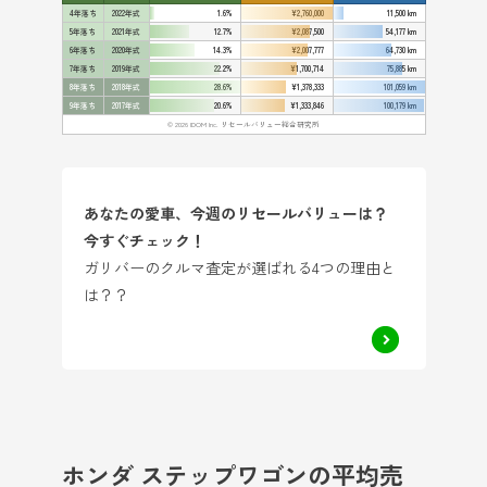
4年落ち
2022年式
1.6%
¥2,760,000
11,500 km
5年落ち
2021年式
12.7%
¥2,087,500
54,177 km
6年落ち
2020年式
14.3%
¥2,007,777
64,730 km
7年落ち
2019年式
22.2%
¥1,700,714
75,885 km
8年落ち
2018年式
28.6%
¥1,378,333
101,059 km
9年落ち
2017年式
20.6%
¥1,333,846
100,179 km
© 2026 IDOM Inc. リセールバリュー総合研究所
あなたの愛車、今週のリセールバリューは？
今すぐチェック！
ガリバーのクルマ査定が選ばれる4つの理由と
は？？
ホンダ ステップワゴンの平均売