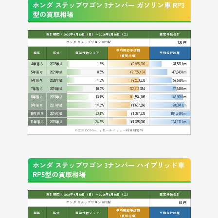
ホンダ ステップワゴン 3ナンバー ガソリン車 RP3
型の買取相場
集計期間：2026年4月19日（日）〜2026年5月16日（土）
査定件数合計
ホンダ ステップワゴン RP3型
130 件
平均売却予想額
経年
年式
査定件数シェア
平均走行距離
（買取相場）
4年落ち
2022年式
1.5%
¥2,955,000
31,521 km
5年落ち
2021年式
8.5%
¥2,765,454
47,043 km
6年落ち
2020年式
4.6%
¥2,263,333
57,579 km
7年落ち
2019年式
10.0%
¥2,215,384
67,540 km
8年落ち
2018年式
13.1%
¥1,854,705
86,398 km
9年落ち
2017年式
14.6%
¥1,637,368
90,684 km
10年落ち
2016年式
23.1%
¥1,377,333
104,549 km
11年落ち
2015年式
24.6%
¥1,355,000
104,171 km
© 2026 IDOM Inc. リセールバリュー総合研究所
ホンダ ステップワゴン 3ナンバー ハイブリッド車
RP5型の買取相場
集計期間：2026年4月19日（日）〜2026年5月16日（土）
査定件数合計
ホンダ ステップワゴン RP5型
63 件
平均売却予想額
経年
年式
査定件数シェア
平均走行距離
（買取相場）