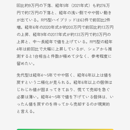
回比約9万円の下落、経年5年（2021年式）も約276万
円で約7万円の下落と、経年の浅い側でやや弱い動き
が出ている。RP5型ハイブリッドは63件で前回比2件
増。経年6年の2020年式が約200万円で前回比約13万円
の上昇、経年9年の2017年式が約133万円で約3万円の
上昇と、中〜長経年で値を上げている。RP5型の経年
4年は前回比で大幅に上昇しているが、シェアから推
測すると1台相当と件数が極めて少なく、参考程度に
留めたい。
先代型は経年4〜5年でやや弱く、経年6年以上は値を
戻すという二極化が見られる。経年6年以上の個体は
じわじわ値が固まってきており、慌てて売却を急ぐ
必要は薄い。経年4〜5年で値を下げている個体は、い
ったん値を戻すのを待ってから売却するのが現実的
と言える。