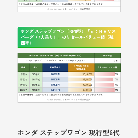
※車両本体価格（当該年の後半に改定された価格は翌年に反映している場合があります）
© 2026 IDOM Inc. リセールバリュー総合研究所
ホンダ ステップワゴン（RP8型）「ｅ：ＨＥＶス
パーダ（7人乗り）」のリセールバリュー値（残
価率）
集計期間：2026年4月19日（日）〜2026年5月16日（土）
査定件数
ホンダ ステップワゴン RP8型 ｅ：ＨＥＶスパーダ（7人乗り）
17 件
平均売却予想額
経年
年式
新車価格※
リセールバリュー値
（買取相場）
1年落ち
2025年式
399.9万円
¥3,160,000
79%
2年落ち
2024年式
385.0万円
¥2,820,000
73%
3年落ち
2023年式
369.6万円
¥2,806,000
76%
4年落ち
2022年式
364.1万円
¥2,823,333
78%
※車両本体価格（当該年の後半に改定された価格は翌年に反映している場合があります）
© 2026 IDOM Inc. リセールバリュー総合研究所
ホンダ ステップワゴン 現行型6代