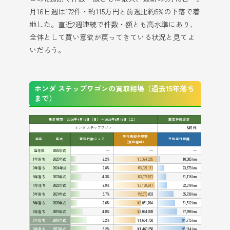
月16日週は172件・約115万円と前週比約5%の下落で着
地した。直近2週連続で件数・額とも高水準にあり、
全体として買い意欲が戻ってきている状況と見てよ
いだろう。
ホンダ ステップワゴンの買取相場（過去15年落ち
まで）
集計期間：2026年4月19日（日）〜2026年5月16日（土）
査定件数合計
ホンダ ステップワゴン
645 件
平均売却予想額
経年
年式
査定件数シェア
平均走行距離
（買取相場）
当年式
2026年式
—
—
—
1年落ち
2025年式
2.2%
¥3,324,285
10,305 km
2年落ち
2024年式
2.8%
¥3,021,111
23,673 km
3年落ち
2023年式
4.3%
¥3,078,571
31,116 km
4年落ち
2022年式
2.9%
¥3,168,947
32,379 km
5年落ち
2021年式
3.7%
¥2,570,833
55,730 km
6年落ち
2020年式
2.6%
¥2,081,764
61,512 km
7年落ち
2019年式
4.8%
¥2,054,838
67,998 km
8年落ち
2018年式
6.2%
¥1,684,750
94,775 km
9年落ち
2017年式
6.2%
¥1,460,250
95,114 km