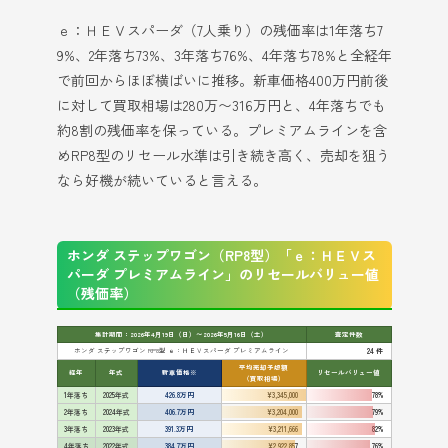
ｅ：ＨＥＶスパーダ（7人乗り）の残価率は1年落ち7
9%、2年落ち73%、3年落ち76%、4年落ち78%と全経年
で前回からほぼ横ばいに推移。新車価格400万円前後
に対して買取相場は280万〜316万円と、4年落ちでも
約8割の残価率を保っている。プレミアムラインを含
めRP8型のリセール水準は引き続き高く、売却を狙う
なら好機が続いていると言える。
ホンダ ステップワゴン（RP8型）「ｅ：ＨＥＶス
パーダ プレミアムライン」のリセールバリュー値
（残価率）
集計期間：2026年4月19日（日）〜2026年5月16日（土）
査定件数
ホンダ ステップワゴン RP8型 ｅ：ＨＥＶスパーダ プレミアムライン
24 件
平均売却予想額
経年
年式
新車価格※
リセールバリュー値
（買取相場）
1年落ち
2025年式
426.8万円
¥3,345,000
78%
2年落ち
2024年式
406.7万円
¥3,204,000
79%
3年落ち
2023年式
391.3万円
¥3,211,666
82%
4年落ち
2022年式
384.7万円
¥2,922,857
76%