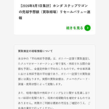
【2026年8月1日集計】ホンダ ステップワゴン
の売却予想額（買取相場）リセールバリュー速
報
続きを見る
買取査定の相場情報について
本文中の「平均売却予想額」は、ガリバー店頭で買取査定し
たクルマがオートオークション等で落札・売却される際の金
額を予測し、全査定件数で平均化したものです。中古車流通
における売却予測の平均値であり、ガリバー店頭での買取金
額とは異なります。実際の買取金額は、クルマのグレード・
装備・使用状態によって変動します。
また、相場の動向や売却タイミングなどに関する見通しはリ
セバ総研の見解であり、将来の相場動向を確約するものでは
ありません。売買のご判断は最新の市況をご確認のうえ、ご
自身の責任で行ってください。