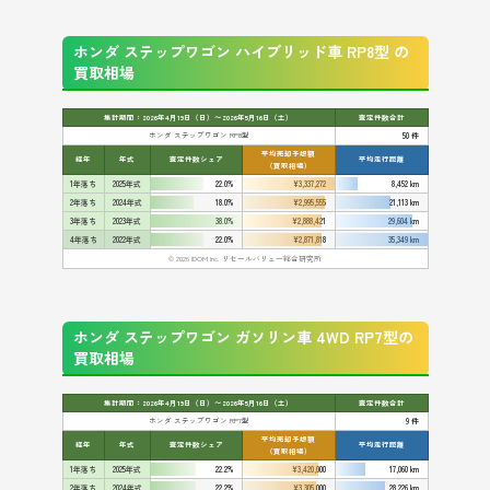
ホンダ ステップワゴン ハイブリッド車 RP8型 の
買取相場
集計期間：2026年4月19日（日）〜2026年5月16日（土）
査定件数合計
ホンダ ステップワゴン RP8型
50 件
平均売却予想額
経年
年式
査定件数シェア
平均走行距離
（買取相場）
1年落ち
2025年式
22.0%
¥3,337,272
8,452 km
2年落ち
2024年式
18.0%
¥2,995,555
21,113 km
3年落ち
2023年式
38.0%
¥2,888,421
29,604 km
4年落ち
2022年式
22.0%
¥2,871,818
35,349 km
© 2026 IDOM Inc. リセールバリュー総合研究所
ホンダ ステップワゴン ガソリン車 4WD RP7型の
買取相場
集計期間：2026年4月19日（日）〜2026年5月16日（土）
査定件数合計
ホンダ ステップワゴン RP7型
9 件
平均売却予想額
経年
年式
査定件数シェア
平均走行距離
（買取相場）
1年落ち
2025年式
22.2%
¥3,420,000
17,060 km
2年落ち
2024年式
22.2%
¥3,305,000
28,226 km