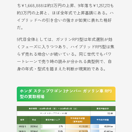
ち¥1,668,888は約3万円の上昇、9年落ち¥1,257,272も
約3万円の上昇と、ほぼ全年式で上昇基調にある。ハ
イブリッドへの引き合いの強さが如実に表れた格好
だ。
5代目全体としては、ガソリンRP3型は年式選別が効
くフェーズに入りつつあり、ハイブリッドRP5型は焦
らず売れる地合いが続いている。同じ世代でもパワ
ートレーンで売り時の読みが分かれる典型例で、自
身の年式・型式を踏まえた判断が現実的である。
ホンダ ステップワゴン 3ナンバー ガソリン車 RP3
型の買取相場
集計期間：2026年4月5日（日）〜2026年5月2日（土）
査定件数合計
ホンダ ステップワゴン RP3型
113 件
平均売却予想額
経年
年式
査定件数シェア
平均走行距離
（買取相場）
4年落ち
2022年式
2.7%
¥3,130,000
40,634 km
5年落ち
2021年式
15.0%
¥2,793,529
42,441 km