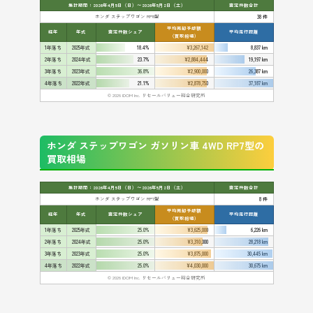
集計期間：2026年4月5日（日）〜2026年5月2日（土）
査定件数合計
ホンダ ステップワゴン RP8型
38 件
平均売却予想額
経年
年式
査定件数シェア
平均走行距離
（買取相場）
1年落ち
2025年式
18.4%
¥3,267,142
8,837 km
2年落ち
2024年式
23.7%
¥2,884,444
19,197 km
3年落ち
2023年式
36.8%
¥2,900,000
26,387 km
4年落ち
2022年式
21.1%
¥2,878,750
37,187 km
© 2026 IDOM Inc. リセールバリュー総合研究所
ホンダ ステップワゴン ガソリン車 4WD RP7型の
買取相場
集計期間：2026年4月5日（日）〜2026年5月2日（土）
査定件数合計
ホンダ ステップワゴン RP7型
8 件
平均売却予想額
経年
年式
査定件数シェア
平均走行距離
（買取相場）
1年落ち
2025年式
25.0%
¥3,625,000
6,226 km
2年落ち
2024年式
25.0%
¥3,310,000
28,218 km
3年落ち
2023年式
25.0%
¥3,875,000
30,445 km
4年落ち
2022年式
25.0%
¥4,030,000
30,675 km
© 2026 IDOM Inc. リセールバリュー総合研究所