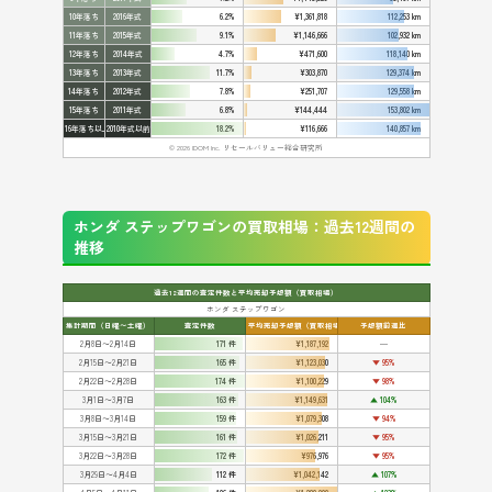
10年落ち
2016年式
6.2%
¥1,361,818
112,253 km
11年落ち
2015年式
9.1%
¥1,146,666
102,932 km
12年落ち
2014年式
4.7%
¥471,600
118,140 km
13年落ち
2013年式
11.7%
¥303,870
129,374 km
14年落ち
2012年式
7.8%
¥251,707
129,558 km
15年落ち
2011年式
6.8%
¥144,444
153,802 km
16年落ち以上
2010年式以前
18.2%
¥116,666
140,857 km
© 2026 IDOM Inc. リセールバリュー総合研究所
ホンダ ステップワゴンの買取相場：過去12週間の
推移
過去12週間の査定件数と平均売却予想額（買取相場）
ホンダ ステップワゴン
集計期間（日曜〜土曜）
査定件数
平均売却予想額（買取相場）
予想額前週比
2月8日〜2月14日
171 件
¥1,187,192
━
2月15日〜2月21日
165 件
¥1,123,030
▼ 95%
2月22日〜2月28日
174 件
¥1,100,229
▼ 98%
3月1日〜3月7日
163 件
¥1,149,631
▲ 104%
3月8日〜3月14日
159 件
¥1,079,308
▼ 94%
3月15日〜3月21日
161 件
¥1,026,211
▼ 95%
3月22日〜3月28日
172 件
¥976,976
▼ 95%
3月29日〜4月4日
112 件
¥1,042,142
▲ 107%