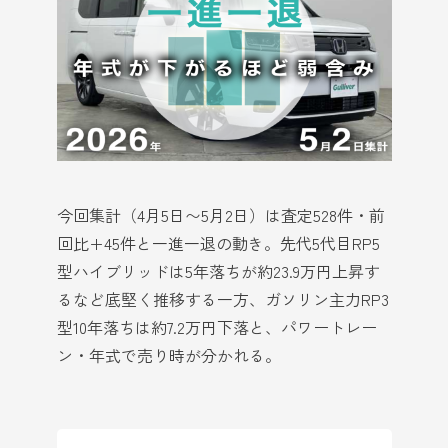
今回集計（4月5日〜5月2日）は査定528件・前
回比+45件と一進一退の動き。先代5代目RP5
型ハイブリッドは5年落ちが約23.9万円上昇す
るなど底堅く推移する一方、ガソリン主力RP3
型10年落ちは約7.2万円下落と、パワートレー
ン・年式で売り時が分かれる。