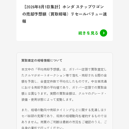
【2026年8月1日集計】ホンダ ステップワゴン
の売却予想額（買取相場）リセールバリュー速
報
続きを見る
買取査定の相場情報について
本文中の「平均売却予想額」は、ガリバー店頭で買取査定し
たクルマがオートオークション等で落札・売却される際の金
額を予測し、全査定件数で平均化したものです。中古車流通
における売却予測の平均値であり、ガリバー店頭での買取金
額とは異なります。実際の買取金額は、クルマのグレード・
装備・使用状態によって変動します。
また、相場の動向や売却タイミングなどに関する見通しはリ
セバ総研の見解であり、将来の相場動向を確約するものでは
ありません。売買のご判断は最新の市況をご確認のうえ、ご
自身の責任で行ってください。