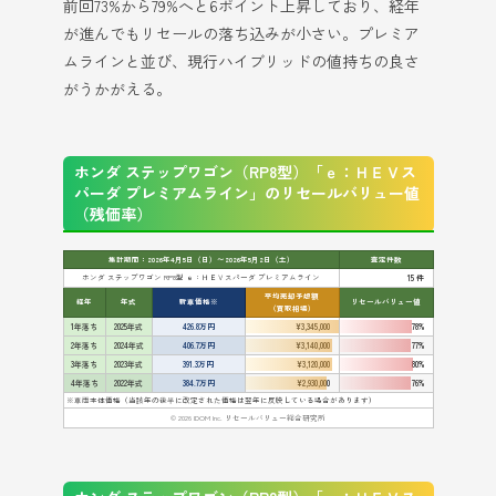
前回73%から79%へと6ポイント上昇しており、経年
が進んでもリセールの落ち込みが小さい。プレミア
ムラインと並び、現行ハイブリッドの値持ちの良さ
がうかがえる。
ホンダ ステップワゴン（RP8型）「ｅ：ＨＥＶス
パーダ プレミアムライン」のリセールバリュー値
（残価率）
集計期間：2026年4月5日（日）〜2026年5月2日（土）
査定件数
ホンダ ステップワゴン RP8型 ｅ：ＨＥＶスパーダ プレミアムライン
15 件
平均売却予想額
経年
年式
新車価格※
リセールバリュー値
（買取相場）
1年落ち
2025年式
426.8万円
¥3,345,000
78%
2年落ち
2024年式
406.7万円
¥3,140,000
77%
3年落ち
2023年式
391.3万円
¥3,120,000
80%
4年落ち
2022年式
384.7万円
¥2,930,000
76%
※車両本体価格（当該年の後半に改定された価格は翌年に反映している場合があります）
© 2026 IDOM Inc. リセールバリュー総合研究所