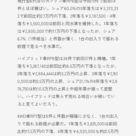
現行型6代目のガソリン車RP6型は今回15件で前回14
件とほぼ横ばい。シェア60.0%の3年落ちは¥3,373,33
3で前回比約2.7万円の下落、2年落ち¥3,187,500・4年
落ち¥3,500,000は前回と同水準を維持した。1年落ち
は¥2,800,000で約11万円の下落となったが、シェア
6.7%（1件相当）と件数が薄く、1台の出入りで振れる
前提で見るべき水準だ。
ハイブリッド車RP8型は38件で前回37件と微増。1年
落ち¥3,267,142は前回比約8.5万円の下落となったが、
2年落ち¥2,884,444は約3.2万円の上昇、3年落ち¥2,90
0,000は約2.5万円の上昇、シェア21.1%の4年落ち¥2,8
78,750は約10.5万円の上昇と中経年帯が揃って底堅
い。ハイブリッドは焦らず売れる地合いが続いてい
ると見てよいだろう。
4WD車RP7型は8件と件数が極端に少なく、1台の出入
りで振れる前提が必要だ。1年落ち¥3,625,000は前回
比約17.5万円の下落、4年落ち¥4,030,000も約22.5万円