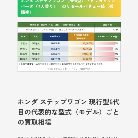
ホンダ ステップワゴン（RP8型）「ｅ：ＨＥＶス
パーダ（7人乗り）」のリセールバリュー値（残
価率）
集計期間：2026年4月5日（日）〜2026年5月2日（土）
査定件数
ホンダ ステップワゴン RP8型 ｅ：ＨＥＶスパーダ（7人乗り）
17 件
平均売却予想額
経年
年式
新車価格※
リセールバリュー値
（買取相場）
1年落ち
2025年式
399.9万円
¥3,150,000
79%
2年落ち
2024年式
385.0万円
¥2,776,000
72%
3年落ち
2023年式
369.6万円
¥2,887,142
78%
4年落ち
2022年式
364.1万円
¥2,860,000
79%
※車両本体価格（当該年の後半に改定された価格は翌年に反映している場合があります）
© 2026 IDOM Inc. リセールバリュー総合研究所
ホンダ ステップワゴン 現行型6代
目の代表的な型式（モデル）ごと
の買取相場