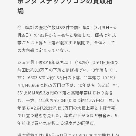
ホンダ ステップワゴンの買取相
場
今回集計の査定件数は528件で前回集計（3月29日〜4
月25日）の483件から+45件と増加した。価格は年式
帯ごとに上昇と下落が混在する展開で、全体として
の方向感は定まっていない。
シェア最上位の16年落ち以上（18.2%）は¥116,666で
前回比約0.3万円の下落とほぼ横ばい、13年落ち（11.
7%）¥303,870は約1.5万円の下落、11年落ち（9.1%）
¥1,146,666は約2.9万円の下落、10年落ち（6.2%）¥1,
361,818は約5.3万円の下落と高経年帯はじわり弱含
む。一方、4年落ち¥3,040,000は約14.2万円の上昇、5
年落ち¥2,647,272は約19.5万円の大幅上昇と中経年帯
で目立つ動きを見せた。年式が下がるほど弱含み、5
年前後で買い気が強まる温度差が鮮明だ。
週次推移では4月5日〜11日に¥1,280,000まで跳ね上が