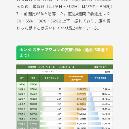
った後、最新週（4月26日〜5月2日）は157件・¥989,1
71・前週比86%と急落した。直近4週間で前週比は12
3%・85%・106%・86%と上下に振れており、腰の据
わった動きとは言いにくい状況が続いている。
ホンダ ステップワゴンの買取相場（過去15年落ち
まで）
集計期間：2026年4月5日（日）〜2026年5月2日（土）
査定件数合計
ホンダ ステップワゴン
528 件
平均売却予想額
経年
年式
査定件数シェア
平均走行距離
（買取相場）
当年式
2026年式
—
—
—
1年落ち
2025年式
1.9%
¥3,292,000
7,680 km
2年落ち
2024年式
2.8%
¥3,022,000
21,824 km
3年落ち
2023年式
4.7%
¥3,148,400
28,136 km
4年落ち
2022年式
2.8%
¥3,040,000
38,493 km
5年落ち
2021年式
4.2%
¥2,647,272
45,275 km
6年落ち
2020年式
2.7%
¥2,085,000
63,122 km
7年落ち
2019年式
3.2%
¥1,910,588
69,518 km
8年落ち
2018年式
5.9%
¥1,659,354
83,892 km
9年落ち
2017年式
7.2%
¥1,445,526
93,497 km