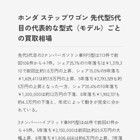
ホンダ ステップワゴン 先代型5代
目の代表的な型式（モデル）ごと
の買取相場
先代5代目の3ナンバーガソリン車RP3型は113件で前
回106件から+7件。シェア25.7%の11年落ちは¥1,379,3
10で前回比約1.8万円の上昇、シェア15.0%の9年落ち
¥1,629,411は約7.9万円の上昇、5年落ち¥2,793,529も約
5万円の上昇となった一方、シェア20.4%の10年落ち
¥1,300,000は約7.2万円の下落、8年落ち¥1,982,727も
約4.3万円の下落と、年式によって動きが完全に分か
れている。
3ナンバーハイブリッド車RP5型は46件で前回41件か
ら+5件。5年落ち¥2,150,000は前回比約23.9万円の大
幅上昇、6年落ち¥1,806,666は約6万円の上昇、7年落