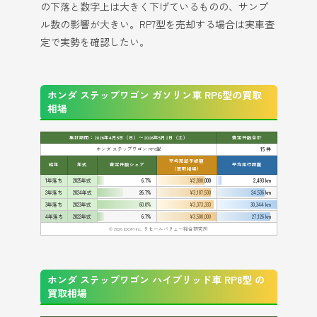
の下落と数字上は大きく下げているものの、サンプ
ル数の影響が大きい。RP7型を売却する場合は実車査
定で実勢を確認したい。
ホンダ ステップワゴン ガソリン車 RP6型の買取
相場
集計期間：2026年4月5日（日）〜2026年5月2日（土）
査定件数合計
ホンダ ステップワゴン RP6型
15 件
平均売却予想額
経年
年式
査定件数シェア
平均走行距離
（買取相場）
1年落ち
2025年式
6.7%
¥2,800,000
2,493 km
2年落ち
2024年式
26.7%
¥3,187,500
24,536 km
3年落ち
2023年式
60.0%
¥3,373,333
30,344 km
4年落ち
2022年式
6.7%
¥3,500,000
27,126 km
© 2026 IDOM Inc. リセールバリュー総合研究所
ホンダ ステップワゴン ハイブリッド車 RP8型 の
買取相場