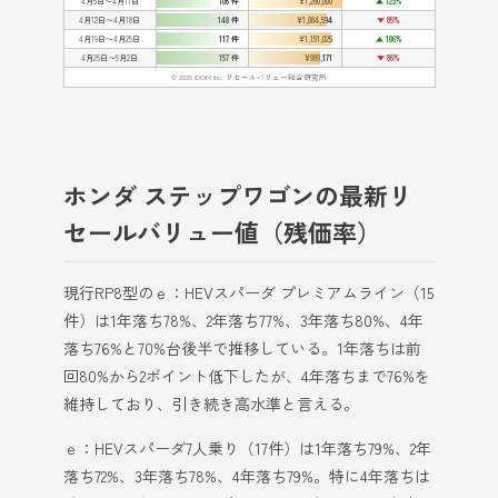
4月5日〜4月11日
106 件
¥1,280,000
▲ 123%
4月12日〜4月18日
148 件
¥1,084,594
▼ 85%
4月19日〜4月25日
117 件
¥1,151,025
▲ 106%
4月26日〜5月2日
157 件
¥989,171
▼ 86%
© 2026 IDOM Inc. リセールバリュー総合研究所
ホンダ ステップワゴンの最新リ
セールバリュー値（残価率）
現行RP8型のｅ：HEVスパーダ プレミアムライン（15
件）は1年落ち78%、2年落ち77%、3年落ち80%、4年
落ち76%と70%台後半で推移している。1年落ちは前
回80%から2ポイント低下したが、4年落ちまで76%を
維持しており、引き続き高水準と言える。
ｅ：HEVスパーダ7人乗り（17件）は1年落ち79%、2年
落ち72%、3年落ち78%、4年落ち79%。特に4年落ちは