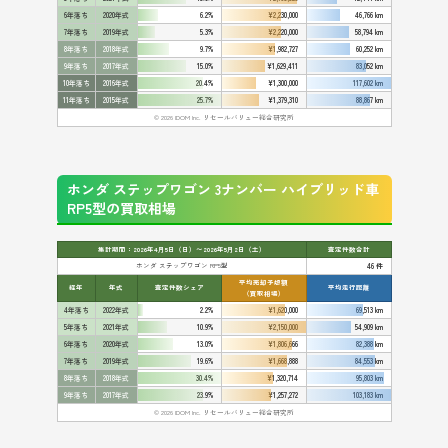
6年落ち
2020年式
6.2%
¥2,230,000
46,766 km
7年落ち
2019年式
5.3%
¥2,220,000
58,794 km
8年落ち
2018年式
9.7%
¥1,982,727
60,252 km
9年落ち
2017年式
15.0%
¥1,629,411
83,052 km
10年落ち
2016年式
20.4%
¥1,300,000
117,602 km
11年落ち
2015年式
25.7%
¥1,379,310
88,867 km
© 2026 IDOM Inc. リセールバリュー総合研究所
ホンダ ステップワゴン 3ナンバー ハイブリッド車
RP5型の買取相場
集計期間：2026年4月5日（日）〜2026年5月2日（土）
査定件数合計
ホンダ ステップワゴン RP5型
46 件
平均売却予想額
経年
年式
査定件数シェア
平均走行距離
（買取相場）
4年落ち
2022年式
2.2%
¥1,620,000
69,513 km
5年落ち
2021年式
10.9%
¥2,150,000
54,909 km
6年落ち
2020年式
13.0%
¥1,806,666
82,388 km
7年落ち
2019年式
19.6%
¥1,668,888
84,553 km
8年落ち
2018年式
30.4%
¥1,320,714
95,803 km
9年落ち
2017年式
23.9%
¥1,257,272
103,183 km
© 2026 IDOM Inc. リセールバリュー総合研究所