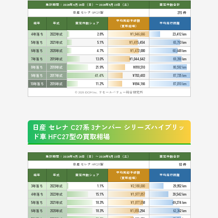
集計期間：2026年4月26日（日）〜2026年5月23日（土）
査定件数合計
日産 セレナ GFC27型
215 件
平均売却予想額
経年
年式
査定件数シェア
平均走行距離
（買取相場）
4年落ち
2022年式
2.8%
¥1,946,666
23,412 km
5年落ち
2021年式
5.1%
¥1,415,454
65,793 km
6年落ち
2020年式
4.7%
¥1,472,000
60,648 km
7年落ち
2019年式
13.0%
¥1,044,642
69,390 km
8年落ち
2018年式
21.9%
¥818,510
80,592 km
9年落ち
2017年式
41.4%
¥703,483
87,735 km
10年落ち
2016年式
11.2%
¥694,166
87,010 km
© 2026 IDOM Inc. リセールバリュー総合研究所
日産 セレナ C27系 3ナンバー シリーズハイブリッ
ド車 HFC27型の買取相場
集計期間：2026年4月26日（日）〜2026年5月23日（土）
査定件数合計
日産 セレナ HFC27型
93 件
平均売却予想額
経年
年式
査定件数シェア
平均走行距離
（買取相場）
3年落ち
2023年式
1.1%
¥2,180,000
29,952 km
4年落ち
2022年式
15.1%
¥1,977,857
39,542 km
5年落ち
2021年式
18.3%
¥1,877,058
49,274 km
6年落ち
2020年式
18.3%
¥1,655,294
62,362 km