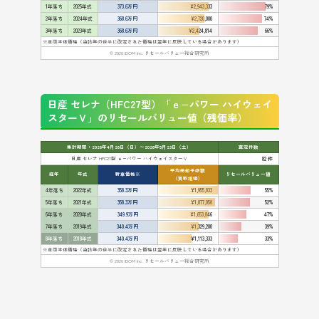
1年落ち
2025年式
373.6万円
¥2,943,333
79%
2年落ち
2024年式
368.6万円
¥2,720,000
74%
3年落ち
2023年式
368.6万円
¥2,424,814
66%
※車両本体価格（当該年の後半に改定された価格は翌年に反映している場合があります）
© 2026 IDOM Inc. リセールバリュー総合研究所
日産 セレナ（HFC27型）「ｅ−パワー ハイウェイ
スターＶ」のリセールバリュー値（残価率）
集計期間：2026年4月26日（日）〜2026年5月23日（土）
査定件数
日産 セレナ HFC27型 ｅ−パワー ハイウェイスターＶ
82 件
平均売却予想額
経年
年式
新車価格※
リセールバリュー値
（買取相場）
4年落ち
2022年式
358.3万円
¥1,955,833
55%
5年落ち
2021年式
358.3万円
¥1,877,058
52%
6年落ち
2020年式
349.9万円
¥1,653,846
47%
7年落ち
2019年式
340.4万円
¥1,329,200
39%
8年落ち
2018年式
340.4万円
¥1,113,333
33%
※車両本体価格（当該年の後半に改定された価格は翌年に反映している場合があります）
© 2026 IDOM Inc. リセールバリュー総合研究所