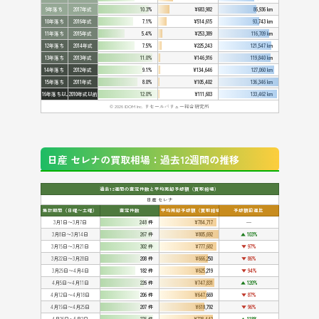
9年落ち
2017年式
10.3%
¥683,982
86,936 km
10年落ち
2016年式
7.1%
¥514,615
93,743 km
11年落ち
2015年式
5.4%
¥253,389
116,709 km
12年落ち
2014年式
7.5%
¥225,243
121,547 km
13年落ち
2013年式
11.0%
¥146,916
119,840 km
14年落ち
2012年式
9.1%
¥134,646
127,060 km
15年落ち
2011年式
8.0%
¥105,402
136,346 km
16年落ち以上
2010年式以前
12.0%
¥111,603
133,462 km
© 2026 IDOM Inc. リセールバリュー総合研究所
日産 セレナの買取相場：過去12週間の推移
過去12週間の査定件数と平均売却予想額（買取相場）
日産 セレナ
集計期間（日曜〜土曜）
査定件数
平均売却予想額（買取相場）
予想額前週比
3月1日〜3月7日
248 件
¥784,717
━
3月8日〜3月14日
267 件
¥805,692
▲ 103%
3月15日〜3月21日
302 件
¥777,682
▼ 97%
3月22日〜3月28日
208 件
¥666,250
▼ 86%
3月29日〜4月4日
182 件
¥625,219
▼ 94%
4月5日〜4月11日
226 件
¥747,831
▲ 120%
4月12日〜4月18日
206 件
¥647,669
▼ 87%
4月19日〜4月25日
207 件
¥618,792
▼ 96%