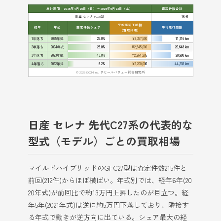
集計期間：2026年4月26日（日）〜2026年5月23日（土）
査定件数合計
日産 セレナ FC28型
16 件
平均売却予想額
経年
年式
査定件数シェア
平均走行距離
（買取相場）
1年落ち
2025年式
25.0%
¥2,357,500
11,716 km
2年落ち
2024年式
25.0%
¥2,545,000
20,648 km
3年落ち
2023年式
43.8%
¥2,264,285
20,998 km
4年落ち
2022年式
6.2%
¥2,200,000
44,236 km
© 2026 IDOM Inc. リセールバリュー総合研究所
日産 セレナ 先代C27系の代表的な
型式（モデル）ごとの買取相場
マイルドハイブリッドのGFC27型は査定件数215件と
前回(212件)からほぼ横ばい。年式別では、経年6年(20
20年式)が前回比で約13万円上昇したのが目立つ。経
年5年(2021年式)は逆に約5万円下落しており、隣接す
る年式で動きが逆方向に出ている。シェア最大の経