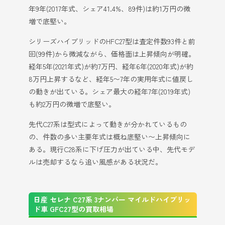
年9年(2017年式、シェア41.4%、89件)は約1万円の微
増で底堅い。
シリーズハイブリッドのHFC27型は査定件数93件と前
回(99件)から微減ながら、価格面は上昇傾向が明確。
経年5年(2021年式)が約7万円、経年6年(2020年式)が約
8万円上昇するなど、経年5〜7年の実用年式に値戻し
の動きが出ている。シェア最大の経年7年(2019年式)
も約2万円の微増で底堅い。
先代C27系は型式によって動きが分かれているもの
の、件数の多い主要年式は概ね底堅い〜上昇傾向に
ある。現行C28系に下げ圧力が出ている中、先代モデ
ルは売却するなら追い風感がある状況だ。
日産 セレナ C27系 3ナンバー マイルドハイブリッ
ド車 GFC27型の買取相場