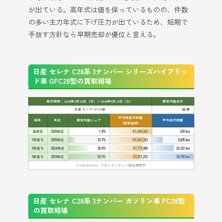
が出ている。高年式は値を保っているものの、件数
の多い主力年式に下げ圧力が出ているため、短期で
手放す方針なら早期売却が優位と言える。
日産 セレナ C28系 3ナンバー シリーズハイブリッ
ド車 GFC28型の買取相場
集計期間：2026年4月26日（日）〜2026年5月23日（土）
査定件数合計
日産 セレナ GFC28型
56 件
平均売却予想額
経年
年式
査定件数シェア
平均走行距離
（買取相場）
当年式
2026年式
1.8%
¥3,480,000
639 km
1年落ち
2025年式
10.7%
¥2,943,333
9,835 km
2年落ち
2024年式
28.6%
¥2,775,000
20,322 km
3年落ち
2023年式
58.9%
¥2,511,212
38,789 km
© 2026 IDOM Inc. リセールバリュー総合研究所
日産 セレナ C28系 3ナンバー ガソリン車 FC28型
の買取相場