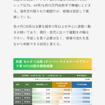
シェア52.7%、48件)も約10万円台前半で微増にとどま
る。低年式の限られた範囲だが、相場は安定して推
移している。
先々代C26系は主要な経年13年以上を中心に底堅い動
きが続いており、現行・先代と比べて値動きの幅は
小さい。手放しを急ぐ必要はなく、相場の流れを見
ながら判断できる状況と言える。
日産 セレナ C26系 3ナンバー マイルドハイブリッ
ド車 HFC26型の買取相場
集計期間：2026年4月26日（日）〜2026年5月23日（土）
査定件数合計
日産 セレナ HFC26型
213 件
平均売却予想額
経年
年式
査定件数シェア
平均走行距離
（買取相場）
10年落ち
2016年式
10.3%
¥415,909
90,983 km
11年落ち
2015年式
21.1%
¥244,000
121,105 km
12年落ち
2014年式
23.0%
¥222,857
119,545 km
13年落ち
2013年式
39.0%
¥147,349
119,779 km