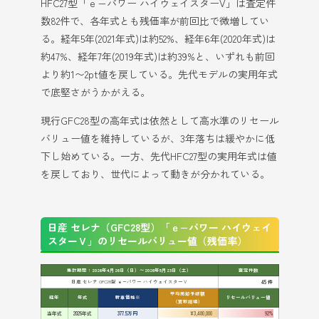
HFC27型「ｅ−パワー ハイウェイスターV」は査定件
数82件で、各年式とも残価率が前回比で微増してい
る。経年5年(2021年式)は約52%、経年6年(2020年式)は
約47%、経年7年(2019年式)は約39%と、いずれも前回
より約1〜2pt値を戻している。先代モデルの実用年式
で底堅さがうかがえる。
現行GFC28型の高年式は依然として高水準のリセール
バリュー値を維持しているが、3年落ちは緩やかに低
下し始めている。一方、先代HFC27型の実用年式は値
を戻しており、世代によって動きが分かれている。
日産 セレナ（GFC28型）「ｅ−パワー ハイウェイ
スターＶ」のリセールバリュー値（残価率）
集計期間：2026年4月26日（日）〜2026年5月23日（土）
査定件数
日産 セレナ GFC28型 ｅ−パワー ハイウェイスターＶ
45 件
平均売却予想額
経年
年式
新車価格※
リセールバリュー値
（買取相場）
当年式
2026年式
377.5万円
¥3,480,000
92%