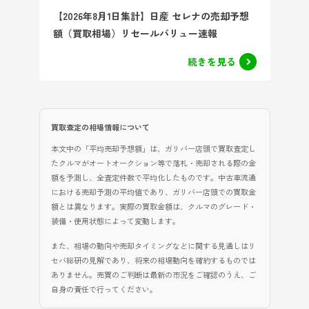
【2026年8月1日集計】日産 セレナの売却予想
額（買取相場）リセールバリュー速報
続きを見る
買取査定の相場情報について
本文中の「平均売却予想額」は、ガリバー店頭で買取査定し
たクルマがオートオークション等で落札・売却される際の金
額を予測し、全査定件数で平均化したものです。中古車流通
における売却予測の平均値であり、ガリバー店頭での買取金
額とは異なります。実際の買取金額は、クルマのグレード・
装備・使用状態によって変動します。
また、相場の動向や売却タイミングなどに関する見通しはリ
セバ総研の見解であり、将来の相場動向を確約するものでは
ありません。売買のご判断は最新の市況をご確認のうえ、ご
自身の責任で行ってください。