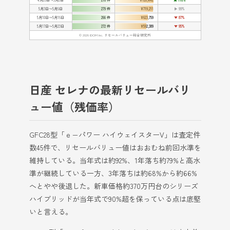
4月26日〜5月2日
276 件
¥728,442
▲ 118%
5月3日〜5月9日
279 件
¥719,211
▶ 99%
5月10日〜5月16日
266 件
¥623,759
▼ 87%
5月17日〜5月23日
272 件
¥592,389
▼ 95%
© 2026 IDOM Inc. リセールバリュー総合研究所
日産 セレナの最新リセールバリ
ュー値（残価率）
GFC28型「ｅ−パワー ハイウェイスターV」は査定件
数45件で、リセールバリュー値はおおむね前回水準を
維持している。当年式は約92%、1年落ち約79%と高水
準が継続している一方、3年落ちは約68%から約66%
へとやや後退した。新車価格約370万円台のシリーズ
ハイブリッドが当年式で90%超を保っている点は底堅
いと言える。