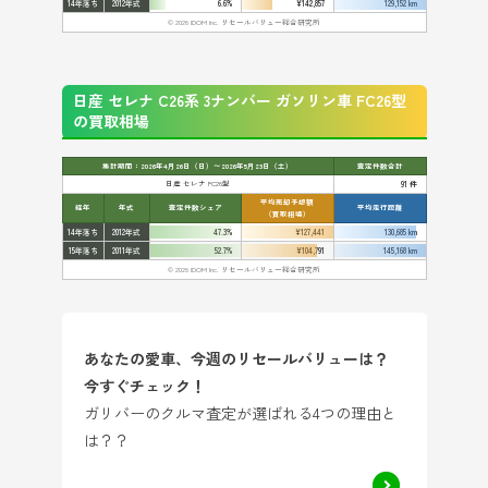
14年落ち
2012年式
6.6%
¥142,857
129,152 km
© 2026 IDOM Inc. リセールバリュー総合研究所
日産 セレナ C26系 3ナンバー ガソリン車 FC26型
の買取相場
集計期間：2026年4月26日（日）〜2026年5月23日（土）
査定件数合計
日産 セレナ FC26型
91 件
平均売却予想額
経年
年式
査定件数シェア
平均走行距離
（買取相場）
14年落ち
2012年式
47.3%
¥127,441
130,685 km
15年落ち
2011年式
52.7%
¥104,791
145,168 km
© 2026 IDOM Inc. リセールバリュー総合研究所
あなたの愛車、今週のリセールバリューは？
今すぐチェック！
ガリバーのクルマ査定が選ばれる4つの理由と
は？？