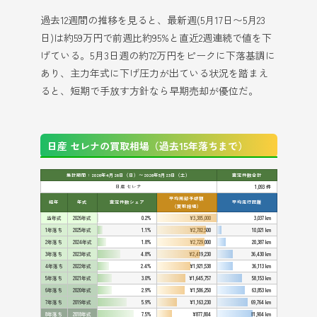
過去12週間の推移を見ると、最新週(5月17日〜5月23
日)は約59万円で前週比約95%と直近2週連続で値を下
げている。5月3日週の約72万円をピークに下落基調に
あり、主力年式に下げ圧力が出ている状況を踏まえ
ると、短期で手放す方針なら早期売却が優位だ。
日産 セレナの買取相場（過去15年落ちまで）
集計期間：2026年4月26日（日）〜2026年5月23日（土）
査定件数合計
日産 セレナ
1,093 件
平均売却予想額
経年
年式
査定件数シェア
平均走行距離
（買取相場）
当年式
2026年式
0.2%
¥3,385,000
3,037 km
1年落ち
2025年式
1.1%
¥2,782,500
10,021 km
2年落ち
2024年式
1.8%
¥2,729,000
20,387 km
3年落ち
2023年式
4.8%
¥2,419,230
36,430 km
4年落ち
2022年式
2.4%
¥1,921,538
36,113 km
5年落ち
2021年式
3.0%
¥1,645,757
58,153 km
6年落ち
2020年式
2.9%
¥1,586,250
63,853 km
7年落ち
2019年式
5.9%
¥1,163,230
69,764 km
8年落ち
2018年式
7.5%
¥877,804
81,904 km