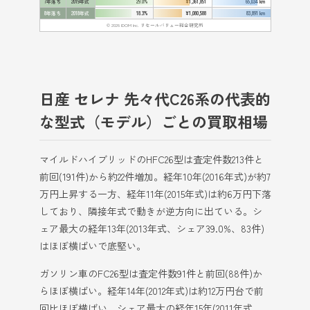
7年落ち
2019年式
29.0%
¥1,361,851
65,034 km
8年落ち
2018年式
18.3%
¥1,080,588
83,891 km
© 2026 IDOM Inc. リセールバリュー総合研究所
日産 セレナ 先々代C26系の代表的
な型式（モデル）ごとの買取相場
マイルドハイブリッドのHFC26型は査定件数213件と
前回(191件)から約22件増加。経年10年(2016年式)が約7
万円上昇する一方、経年11年(2015年式)は約6万円下落
しており、隣接年式で動きが逆方向に出ている。シ
ェア最大の経年13年(2013年式、シェア39.0%、83件)
はほぼ横ばいで底堅い。
ガソリン車のFC26型は査定件数91件と前回(88件)か
らほぼ横ばい。経年14年(2012年式)は約12万円台で前
回比ほぼ横ばい、シェア最大の経年15年(2011年式、