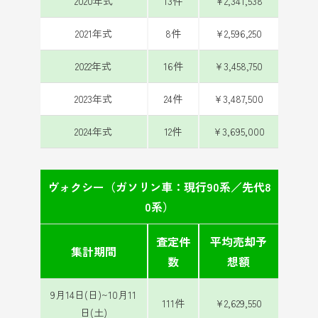
2020年式
13件
¥2,341,538
2021年式
8件
¥2,596,250
2022年式
16件
¥3,458,750
2023年式
24件
¥3,487,500
2024年式
12件
¥3,695,000
ヴォクシー（ガソリン車：現行90系／先代8
0系）
査定件
平均売却予
集計期間
数
想額
9月14日(日)~10月11
111件
¥2,629,550
日(土)