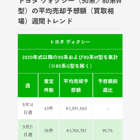
型）の平均売却予想額（買取相
場）週間トレンド
トヨタ ヴォクシー
2020年式以降の90系および80系W型を集計
（※80系G型を除く）
査定
平均売却予
予想額前
週
件数
想額
週比
9月14
43件
¥2,891,860
–
日週
9月21
58件
¥2,768,793
95.7%
日週