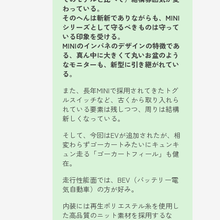
わっている。
そのへんは斬新でありながらも、MINI
シリーズとして守るべきものは守って
いる印象を受ける。
MINIのインパネのデザインの特徴であ
る、真ん中に大きくて丸いお盆のよう
なモニターも、新型に引き継がれてい
る。
また、長年MINIで採用されてきたトグ
ルスイッチなど、古くから取り入れら
れている要素は残しつつ、周りは結構
新しくなっている。
そして、今回はEVが追加されたが、相
変わらずゴーカートみたいにキュンキ
ュン走る「ゴーカートフィール」も健
在。
走行性能面では、BEV（バッテリー電
気自動車）の方が好み。
内装には再生ポリエステル糸を使用し
た高品質のニット素材を採用するな