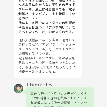
おしいなぁと感じたのは、最近はほと
んどお目にかからない手引きのサイド
ブレーキ。
最近は軽自動車でも、電子
制御パーキングブレーキを装備してい
るのに・・・
他にも、各所でコストダウンの影響が
やたらと目立つ。「アジア向けに、な
るべく安く作った」のがよくわかる。
運転支援機能である前走車に追従して
走行するACC（アダプティブ・クルー
ズ・コントロール）も、コストダウン
の影響を受けている。
電子制御パーキングブレーキの装備を
見送ったことで停止維持ができないた
め、車速が25km/h未満になったときに
機能が自動でオフになる。
【外部ライター】YA
高めな軽ハイトワゴンと差がないぐら
いの価格帯で話題を集めましたが、そ
れが最大にして唯一の特徴・・・とい