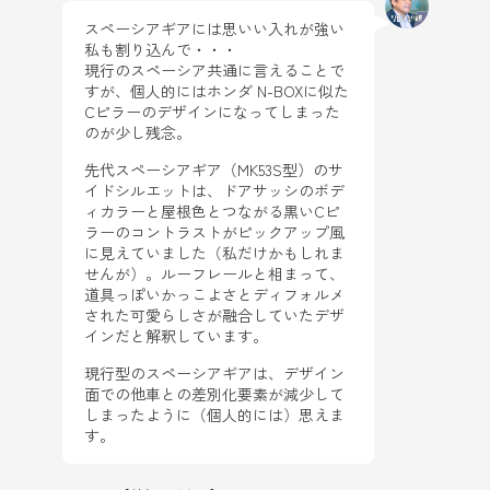
スペーシアギアには思いい入れが強い
私も割り込んで・・・
現行のスペーシア共通に言えることで
すが、個人的にはホンダ N-BOXに似た
Cピラーのデザインになってしまった
のが少し残念。
先代スペーシアギア（MK53S型）のサ
イドシルエットは、ドアサッシのボデ
ィカラーと屋根色とつながる黒いCピ
ラーのコントラストがピックアップ風
に見えていました（私だけかもしれま
せんが）。ルーフレールと相まって、
道具っぽいかっこよさとディフォルメ
された可愛らしさが融合していたデザ
インだと解釈しています。
現行型のスペーシアギアは、デザイン
面での他車との差別化要素が減少して
しまったように（個人的には）思えま
す。