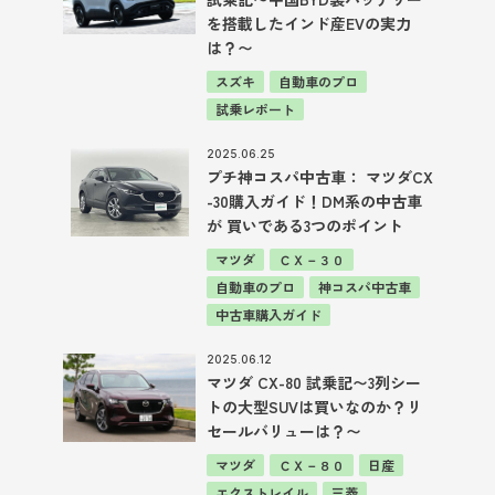
を搭載したインド産EVの実力
は？〜
スズキ
自動車のプロ
試乗レポート
2025.06.25
プチ神コスパ中古車： マツダCX
-30購入ガイド！DM系の中古車
が 買いである3つのポイント
マツダ
ＣＸ－３０
自動車のプロ
神コスパ中古車
中古車購入ガイド
2025.06.12
マツダ CX-80 試乗記〜3列シー
トの大型SUVは買いなのか？リ
セールバリューは？〜
マツダ
ＣＸ－８０
日産
エクストレイル
三菱