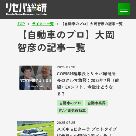
TOP
ライター一覧
【自動車のプロ】大岡智彦の記事一覧
【自動車のプロ】大岡
智彦の記事一覧
2025.07.28
CORISM編集長とリセバ総研所
長のクルマ放談：2025年7月（前
編）EVシフト、今後はどうな
る？
自動車のプロ
自動車業界
EV／電気自動車
2025.07.25
スズキ eビターラ プロトタイプ
試乗記〜中国BYD製バッテリー