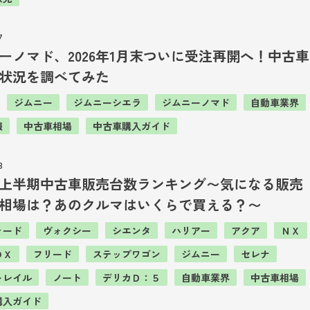
7
ーノマド、2026年1月末ついに受注再開へ！中古車
状況を調べてみた
ジムニー
ジムニーシエラ
ジムニーノマド
自動車業界
報
中古車相場
中古車購入ガイド
3
5年上半期中古車販売台数ランキング〜気になる販売
相場は？あのクルマはいくらで買える？〜
ァード
ヴォクシー
シエンタ
ハリアー
アクア
ＮＸ
ＯＸ
フリード
ステップワゴン
ジムニー
セレナ
トレイル
ノート
デリカＤ：５
自動車業界
中古車相場
購入ガイド