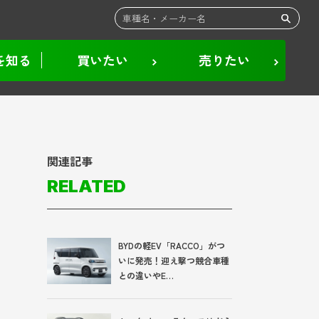
を知る
買いたい
売りたい
関連記事
RELATED
BYDの軽EV「RACCO」がつ
いに発売！迎え撃つ競合車種
との違いやE…