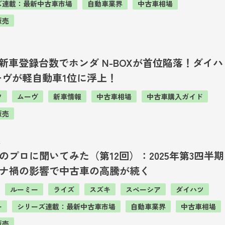
ズ連載：最新中古車市場
自動車業界
中古車相場
販売
7
の新車登録台数でホンダ N-BOXが首位陥落！ダイハ
ーヴが軽自動車1位に浮上！
ツ
ムーヴ
新車情報
中古車相場
中古車購入ガイド
販売
4
のプロに聞いてみた（第12回）：2025年第3四半期
ナ禍の影響で中古車の高騰が続く
ルーミー
ライズ
スズキ
スペーシア
ダイハツ
ー
シリーズ連載：最新中古車市場
自動車業界
中古車相場
販売