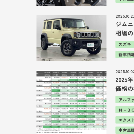
2025.10.2
ジムニ
相場の
スズキ
新車情
2025.10.0
202
価格の
アルフ
Ｎ－Ｂ
エクス
中古車