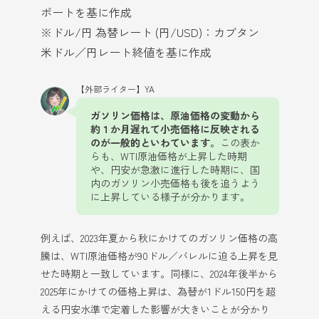
ポートを基に作成
※ドル/円 為替レート (円/USD)：カブタン
米ドル／円レート終値を基に作成
【外部ライター】YA
ガソリン価格は、原油価格の変動から
約１か月遅れて小売価格に反映される
のが一般的といわています。
この表か
らも、WTI原油価格が上昇した時期
や、円安が急激に進行した時期に、国
内のガソリン小売価格も後を追うよう
に上昇している様子が分かります。
例えば、2023年夏から秋にかけてのガソリン価格の高
騰は、WTI原油価格が90ドル／バレルに迫る上昇を見
せた時期と一致しています。同様に、2024年後半から
2025年にかけての価格上昇は、為替が1ドル150円を超
える円安水準で定着した影響が大きいことが分かり