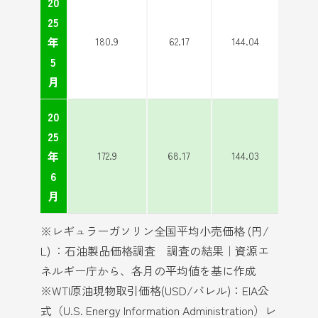
20
25
年
180.9
62.17
144.04
5
月
20
25
年
172.9
68.17
144.03
6
月
※レギュラーガソリン全国平均小売価格 (円/
L) ：石油製品価格調査 調査の結果｜資源エ
ネルギー庁から、各月の平均値を基に作成
※WTI原油現物取引価格(USD/バレル)：EIA公
式（U.S. Energy Information Administration）レ