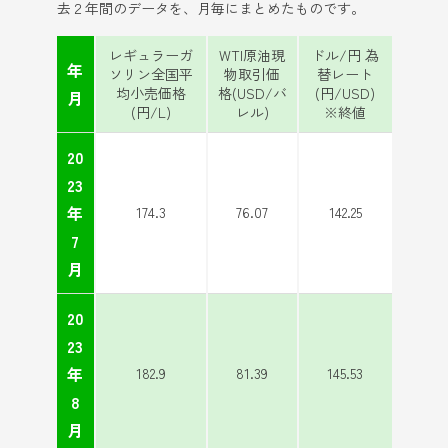
去２年間のデータを、月毎にまとめたものです。
レギュラーガ
WTI原油現
ドル/円 為
年
ソリン全国平
物取引価
替レート
均小売価格
格(USD/バ
(円/USD)
月
(円/L)
レル)
※終値
20
23
年
174.3
76.07
142.25
7
月
20
23
年
182.9
81.39
145.53
8
月