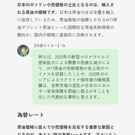
日本のガソリン小売価格の土台となるのは、輸入さ
れる原油の価格です。
日本は原油のほぼ全量を輸入
に依存しているため、原油価格の指標とされるWTI原
油やブレント原油といった国際的な原油先物価格の
動向が、国内の価格に直接的に反映されます。
【外部ライター】YA
例えば、2020年の新型コロナウイルス
感染拡大による需要の急激な減少によ
り、WTI原油の先物価格が史上初のマ
イナスを記録したことや、2022年のロ
シアによるウクライナ侵攻後の価格高
騰は、世界市場の混乱が日本のエネル
ギー安全保障を即座に揺るがすことを
示した代表的な事例と言えます。
為替レート
原油価格に並んで小売価格を左右する重要な要因と
なるのが、米ドル/円の為替レートです。
原油は米ド