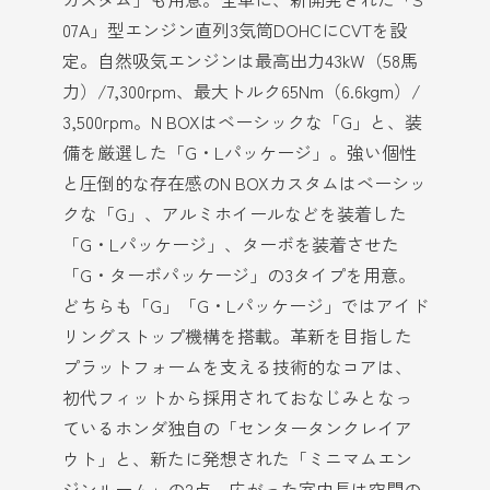
07A」型エンジン直列3気筒DOHCにCVTを設
定。自然吸気エンジンは最高出力43kW（58馬
力）/7,300rpm、最大トルク65Nm（6.6kgm）/
3,500rpm。N BOXはベーシックな「G」と、装
備を厳選した「G・Lパッケージ」。強い個性
と圧倒的な存在感のN BOXカスタムはベーシッ
クな「G」、アルミホイールなどを装着した
「G・Lパッケージ」、ターボを装着させた
「G・ターボパッケージ」の3タイプを用意。
どちらも「G」「G・Lパッケージ」ではアイド
リングストップ機構を搭載。革新を目指した
プラットフォームを支える技術的なコアは、
初代フィットから採用されておなじみとなっ
ているホンダ独自の「センタータンクレイア
ウト」と、新たに発想された「ミニマムエン
ジンルーム」の2点。広がった室内長は空間の