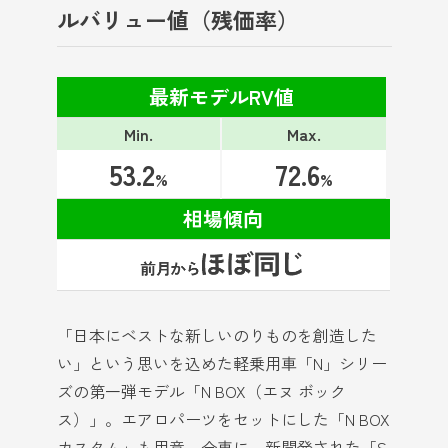
ルバリュー値（残価率）
最新モデルRV値
Min.
Max.
53.2
72.6
%
%
相場傾向
「日本にベストな新しいのりものを創造した
い」という思いを込めた軽乗用車「N」シリー
ズの第一弾モデル「N BOX（エヌ ボック
ス）」。エアロパーツをセットにした「N BOX
カスタム」も用意。全車に、新開発された「S