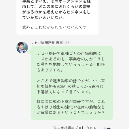
事業とはいえ、そのオークションを経
由して、どこの国にどれくらいの需要
があるのかを考えながらビジネスをし
ていかないといけない
。
意外とこれ知がられていないんです。
リセバ総研所長 床尾一法
リセバ総研で車種ごとの市場動向にニ
ーズがあるのも、事業者の方がこうし
た動きを把握していらっしゃる可能性
もありますね。
ところで軽自動車の話ですが、中古車
相場価格も2025年の秋ころから徐々に
下落傾向になってきています。
特に高年式の下落が顕著ですが、これ
もやはり輸出の鈍化や在庫の飽和など
が背景にあるということでしょうか？
【中古車相場のプロ】〝OKB〟