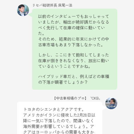
リセバ総研所長 床尾一法
以前のインタビューでもおっしゃって
いましたが、輸出が絶好調だからなる
べく先行して在庫の確保に動いてい
た。
そのため、結果的に年末にかけての中
古車市場もあまり下落しなかった。
しかし、ここにきて飽和してしまった
在庫が捌ききれなくなり、放出に動い
ているということですかね。
ハイブリッド車だと、例えばどの車種
の下落が顕著でしょうか？
【中古車相場のプロ】〝OKB〟
トヨタのシエンタとアクアです。
アメリカがイランに侵攻した2月28日以
降に一気に下落したので、間違いなく
海外需要が影響しているでしょう。ア
クアはヨーロッパからの需要も大きか