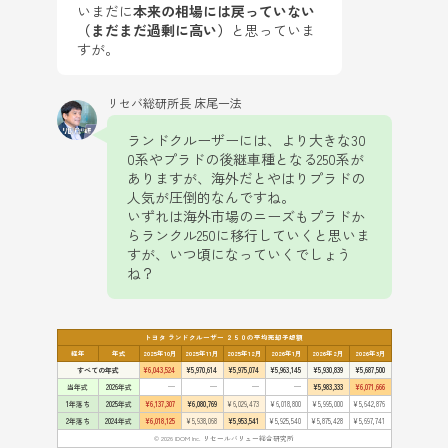
いまだに
本来の相場には戻っていない
（まだまだ過剰に高い）
と思っていま
すが。
リセバ総研所長 床尾一法
ランドクルーザーには、より大きな30
0系やプラドの後継車種となる250系が
ありますが、海外だとやはりプラドの
人気が圧倒的なんですね。
いずれは海外市場のニーズもプラドか
らランクル250に移行していくと思いま
すが、いつ頃になっていくでしょう
ね？
トヨタ ランドクルーザー ２５０の平均売却予想額
経年
年式
2025年10月
2025年11月
2025年12月
2026年1月
2026年2月
2026年3月
すべての年式
¥6,043,524
¥5,970,614
¥5,975,074
¥5,963,145
¥5,930,839
¥5,687,500
当年式
2026年式
—
—
—
—
¥5,983,333
¥6,071,666
1年落ち
2025年式
¥6,137,307
¥6,080,769
¥6,029,473
¥6,018,800
¥5,995,000
¥5,642,876
2年落ち
2024年式
¥6,018,125
¥5,938,068
¥5,953,541
¥5,925,540
¥5,875,428
¥5,697,741
© 2026 IDOM Inc. リセールバリュー総合研究所