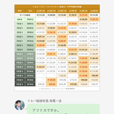
トヨタ ハリアー（※ハイブリッド車含む）の平均売却予想額
経年
年式
2025年10月
2025年11月
2025年12月
2026年1月
2026年2月
2026年3月
すべての年式
¥2,114,339
¥2,090,855
¥2,125,860
¥2,180,361
¥2,215,320
¥2,114,501
当年式
2026年式
—
—
—
—
¥3,280,000
¥3,963,333
1年落ち
2025年式
¥3,712,500
¥3,223,888
¥3,426,153
¥3,790,952
¥3,681,515
¥3,487,777
2年落ち
2024年式
¥3,381,764
¥3,385,961
¥3,432,592
¥3,352,407
¥3,356,129
¥3,311,475
3年落ち
2023年式
¥3,191,578
¥3,240,138
¥3,194,531
¥3,199,813
¥3,126,929
¥3,039,913
4年落ち
2022年式
¥2,997,142
¥2,967,435
¥3,010,000
¥2,966,129
¥2,935,961
¥2,762,340
5年落ち
2021年式
¥2,848,800
¥2,837,500
¥2,882,857
¥2,806,842
¥2,698,301
¥2,593,870
6年落ち
2020年式
¥2,595,692
¥2,466,065
¥2,496,000
¥2,436,933
¥2,476,521
¥2,405,227
7年落ち
2019年式
¥2,038,000
¥2,068,000
¥2,076,562
¥2,243,750
¥2,194,423
¥2,186,000
8年落ち
2018年式
¥1,857,380
¥1,891,714
¥1,880,697
¥1,889,743
¥1,871,454
¥1,886,086
9年落ち
2017年式
¥1,569,759
¥1,504,444
¥1,577,500
¥1,520,315
¥1,635,483
¥1,620,405
10年落ち
2016年式
¥1,374,864
¥1,373,428
¥1,360,967
¥1,441,063
¥1,488,888
¥1,417,636
11年落ち
2015年式
¥1,253,437
¥1,204,166
¥1,181,578
¥1,243,863
¥1,259,302
¥1,209,887
12年落ち
2014年式
¥1,136,111
¥1,070,769
¥1,108,653
¥1,184,090
¥1,195,540
¥1,174,000
13年落ち
2013年式
—
—
¥220,000
—
¥1,140,000
¥920,000
14年落ち
2012年式
—
¥1,000,000
¥815,000
¥773,333
¥950,000
¥932,500
15年落ち
2011年式
¥826,666
¥926,666
¥844,285
¥915,000
¥900,000
¥892,727
© 2026 IDOM Inc. リセールバリュー総合研究所
リセバ総研所長 床尾一法
アフリカですか。