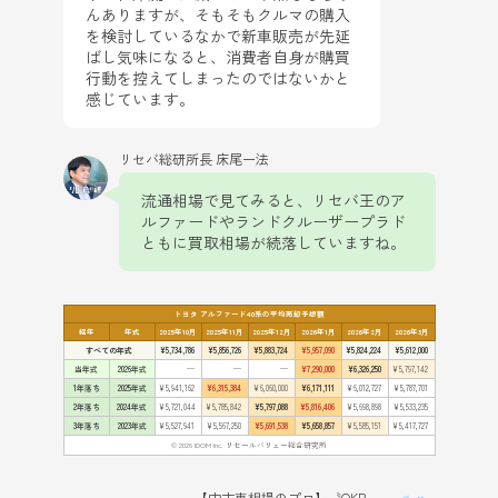
んありますが、そもそもクルマの購入
を検討しているなかで新車販売が先延
ばし気味になると、消費者自身が購買
行動を控えてしまったのではないかと
感じています。
リセバ総研所長 床尾一法
流通相場で見てみると、リセバ王のア
ルファードやランドクルーザープラド
ともに買取相場が続落していますね。
トヨタ アルファード40系の平均売却予想額
経年
年式
2025年10月
2025年11月
2025年12月
2026年1月
2026年2月
2026年3月
すべての年式
¥5,734,786
¥5,856,726
¥5,883,724
¥5,957,090
¥5,824,224
¥5,612,000
当年式
2026年式
—
—
—
¥7,290,000
¥6,326,250
¥5,797,142
1年落ち
2025年式
¥5,941,162
¥6,315,384
¥6,060,000
¥6,171,111
¥6,012,727
¥5,787,701
2年落ち
2024年式
¥5,721,044
¥5,785,842
¥5,797,088
¥5,816,406
¥5,698,898
¥5,533,235
3年落ち
2023年式
¥5,527,941
¥5,567,250
¥5,691,538
¥5,658,857
¥5,585,151
¥5,417,727
© 2026 IDOM Inc. リセールバリュー総合研究所
【中古車相場のプロ】〝OKB〟