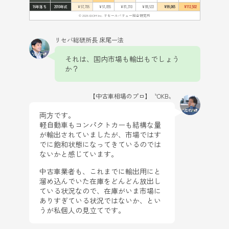
16年落ち
2010年式
¥97,706
¥91,055
¥81,310
¥88,933
¥99,065
¥112,502
© 2026 IDOM Inc. リセールバリュー総合研究所
リセバ総研所長 床尾一法
それは、国内市場も輸出もでしょう
か？
【中古車相場のプロ】〝OKB〟
両方です。
軽自動車もコンパクトカーも結構な量
が輸出されていましたが、市場ではす
でに飽和状態になってきているのでは
ないかと感じています。
中古車業者も、これまでに輸出用にと
溜め込んでいた在庫をどんどん放出し
ている状況なので、在庫がいま市場に
ありすぎている状況ではないか、とい
うが私個人の見立てです。