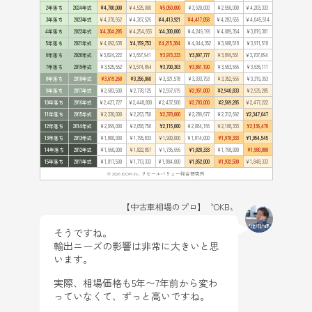
2年落ち
2024年式
¥4,700,000
¥4,525,000
¥5,050,000
¥3,920,000
¥2,550,000
¥4,203,333
3年落ち
2023年式
¥4,370,952
¥4,307,526
¥4,413,921
¥4,417,058
¥4,283,655
¥4,045,514
4年落ち
2022年式
¥4,304,285
¥4,254,655
¥4,300,000
¥4,249,166
¥4,089,354
¥3,816,301
5年落ち
2021年式
¥4,092,638
¥4,159,753
¥4,215,384
¥4,044,352
¥3,908,518
¥3,911,518
6年落ち
2020年式
¥3,824,222
¥3,657,941
¥3,973,333
¥3,897,777
¥3,896,551
¥3,707,894
7年落ち
2019年式
¥3,525,652
¥3,674,864
¥3,700,303
¥3,861,190
¥3,653,666
¥3,636,111
8年落ち
2018年式
¥3,619,268
¥3,356,060
¥3,321,578
¥3,333,793
¥3,352,666
¥3,319,393
9年落ち
2017年式
¥2,683,500
¥2,778,125
¥2,597,619
¥2,951,000
¥2,940,833
¥2,939,285
10年落ち
2016年式
¥2,427,727
¥2,448,800
¥2,437,500
¥2,703,000
¥2,569,285
¥2,477,222
11年落ち
2015年式
¥2,330,000
¥2,263,750
¥2,370,000
¥2,289,677
¥2,312,692
¥2,347,647
12年落ち
2014年式
¥2,099,000
¥2,058,750
¥2,115,000
¥2,084,166
¥2,108,333
¥2,136,470
13年落ち
2013年式
¥1,800,000
¥1,795,833
¥1,900,000
¥1,814,000
¥1,978,333
¥1,954,545
14年落ち
2012年式
¥1,660,000
¥1,822,857
¥1,736,666
¥1,828,333
¥1,768,000
¥1,980,000
15年落ち
2011年式
¥1,817,500
¥1,713,333
¥1,804,000
¥1,852,000
¥1,932,500
¥1,848,333
© 2026 IDOM Inc. リセールバリュー総合研究所
【中古車相場のプロ】〝OKB〟
そうですね。
輸出ニーズの影響は非常に大きいと思
います。
実際、相場価格も5年〜7年前から変わ
っていなくて、ずっと高いですね。