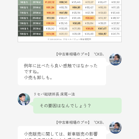
9年落ち
2017年式
¥1,033,132
¥990,741
¥979,449
¥979,637
¥969,477
¥951,993
10年落ち
2016年式
¥891,384
¥865,756
¥884,801
¥855,427
¥865,999
¥811,925
11年落ち
2015年式
¥680,328
¥647,850
¥625,184
¥627,788
¥636,823
¥607,440
12年落ち
2014年式
¥513,593
¥500,471
¥501,406
¥526,843
¥512,307
¥488,747
13年落ち
2013年式
¥380,024
¥355,145
¥363,695
¥359,894
¥358,031
¥337,897
14年落ち
2012年式
¥306,242
¥303,065
¥311,869
¥369,836
¥347,477
¥307,562
15年落ち
2011年式
¥274,596
¥261,913
¥256,638
¥249,483
¥264,957
¥247,716
© 2026 IDOM Inc. リセールバリュー総合研究所
【中古車相場のプロ】〝OKB〟
例年に比べたら良い感触ではなかった
ですね。
小売も卸しも。
リセバ総研所長 床尾一法
その要因はなんでしょう？
【中古車相場のプロ】〝OKB〟
小売販売に関しては、新車販売の影響