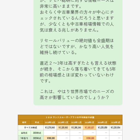
が、リセバ総研に対する情報ニーズは
非常に高いままです。
おそらく中古車業界の方々が中心にチ
ェックされているんだろうと思います
が、少なくとも中古車相場情報での人
気は衰える兆しがありません。
リセールバリューの絶対値も全盛期ほ
どではないですが、かなり高い人気を
維持し続けている。
直近２〜3年は高すぎたとも言える状態
が続き、そこから落ち着いてきても5年
前の相場感とほぼ変わっていないわけ
です。
これは、やはり世界市場でのニーズの
高さが影響しているのでしょうか？
トヨタ ランドクルーザープラドの平均売却予想額
経年
年式
2025年10月
2025年11月
2025年12月
2026年1月
2026年2月
2026年3月
すべての年式
¥3,278,840
¥3,320,963
¥3,308,246
¥3,365,027
¥3,255,858
¥3,228,954
当年式
2026年式
—
—
—
—
—
—
1年落ち
2025年式
¥800,000
—
—
¥990,000
—
—