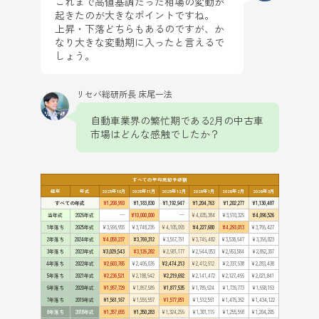
これまで高値基調だった相場の変動が
起きたのが大きなポイントですね。
上昇・下落どちらもあるのですが、か
なり大きな変動期に入ったと言えるで
しょう。
リセバ総研所長 床尾一法
自動車業界の繁忙期である2月の中古車
市場はどんな感触でしたか？
すべての平均売却予想額
経年
年式
2025年10月
2025年11月
2025年12月
2026年1月
2026年2月
2026年3月
すべての年式
¥1,208,993
¥1,183,830
¥1,192,947
¥1,204,763
¥1,202,277
¥1,130,487
当年式
2026年式
—
¥10,000,000
—
¥4,035,384
¥3,910,329
¥4,096,526
1年落ち
2025年式
¥3,996,655
¥3,748,236
¥4,105,065
¥4,227,680
¥4,293,013
¥3,766,427
2年落ち
2024年式
¥4,058,237
¥3,769,312
¥3,567,791
¥3,749,482
¥3,538,647
¥3,396,823
3年落ち
2023年式
¥3,029,543
¥3,126,282
¥2,981,177
¥2,944,053
¥2,953,584
¥2,862,307
4年落ち
2022年式
¥2,603,765
¥2,406,036
¥2,474,213
¥2,412,612
¥2,337,938
¥2,283,438
5年落ち
2021年式
¥2,236,521
¥2,188,942
¥2,219,692
¥2,141,472
¥2,127,466
¥2,021,841
6年落ち
2020年式
¥1,957,729
¥1,867,589
¥1,877,535
¥1,789,624
¥1,739,773
¥1,698,163
7年落ち
2019年式
¥1,561,167
¥1,556,557
¥1,577,851
¥1,512,561
¥1,476,362
¥1,434,122
8年落ち
2018年式
¥1,357,655
¥1,350,283
¥1,324,299
¥1,301,119
¥1,255,568
¥1,204,205