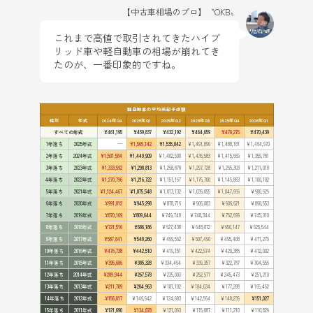
【中古車相場のプロ】〝OKB〟
これまで高値で取引されてきたハイブ
リッド車や軽自動車の相場が崩れてき
たのが、一番印象的ですね。
軽自動車の平均売却予想額
経年
年式
2024年Q4
2025年Q1
2025年Q2
2025年Q3
2025年Q4
2026年Q1
すべての年式
¥461,195
¥459,837
¥432,192
¥464,659
¥478,275
¥470,439
1年落ち
2025年式
—
¥1,569,142
¥1,535,042
¥1,491,896
¥1,488,181
¥1,464,970
2年落ち
2024年式
¥1,501,584
¥1,449,909
¥1,402,500
¥1,436,583
¥1,415,669
¥1,359,781
3年落ち
2023年式
¥1,333,592
¥1,298,813
¥1,268,878
¥1,297,728
¥1,265,303
¥1,211,018
4年落ち
2022年式
¥1,270,796
¥1,216,722
¥1,151,167
¥1,176,700
¥1,149,883
¥1,100,102
5年落ち
2021年式
¥1,124,467
¥1,075,548
¥1,013,132
¥1,039,055
¥1,047,669
¥980,929
6年落ち
2020年式
¥991,012
¥945,298
¥878,716
¥906,083
¥906,621
¥860,553
7年落ち
2019年式
¥870,169
¥809,644
¥749,748
¥748,344
¥762,699
¥745,310
8年落ち
2018年式
¥721,516
¥686,186
¥627,438
¥648,072
¥650,147
¥625,544
9年落ち
2017年式
¥587,841
¥548,260
¥499,562
¥507,490
¥495,408
¥471,279
10年落ち
2016年式
¥476,738
¥442,510
¥419,151
¥422,974
¥420,386
¥412,002
11年落ち
2015年式
¥395,686
¥385,328
¥334,464
¥339,357
¥322,787
¥304,556
12年落ち
2014年式
¥289,944
¥267,578
¥235,003
¥252,971
¥245,473
¥251,210
13年落ち
2013年式
¥211,709
¥204,963
¥181,102
¥184,034
¥177,288
¥165,462
14年落ち
2012年式
¥156,017
¥146,942
¥124,903
¥142,564
¥148,239
¥151,027
15年落ち
2011年式
¥121,690
¥134,078
¥121,093
¥115,887
¥111,210
¥110,829