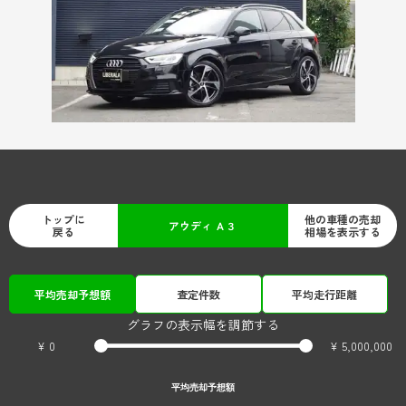
トップに
他の車種の売却
アウディ Ａ３
戻る
相場を表示する
平均売却予想額
査定件数
平均走行距離
グラフの表示幅を調節する
¥ 0
¥ 5,000,000