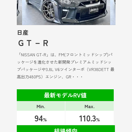
日産
ＧＴ－Ｒ
「NISSAN GT-R」は、FM(フロントミッドシップ)パ
ッケージを進化させた新開発プレミアムミッドシッ
プパッケージや3.8L V6ツインターボ（VR38DETT 最
高出力480PS）エンジン、GR・・・
最新モデルRV値
Min.
Max.
94
110.3
%
%
相場傾向