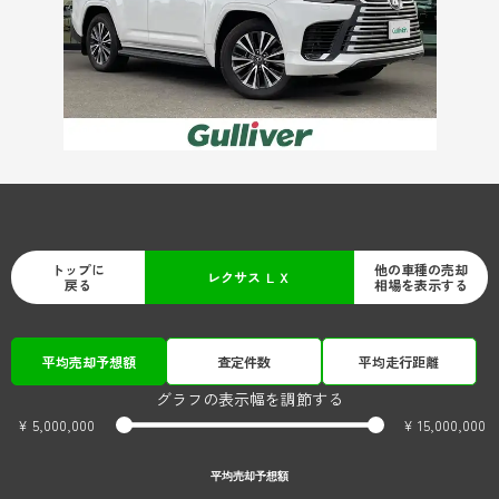
トップに
他の車種の売却
レクサス ＬＸ
戻る
相場を表示する
平均売却予想額
査定件数
平均走行距離
グラフの表示幅を調節する
¥ 5,000,000
¥ 15,000,000