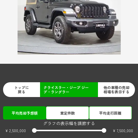
トップに
クライスラー・ジープ ジー
他の車種の売却
戻る
プ・ラングラー
相場を表示する
平均売却予想額
査定件数
平均走行距離
グラフの表示幅を調節する
¥ 2,500,000
¥ 7,500,000